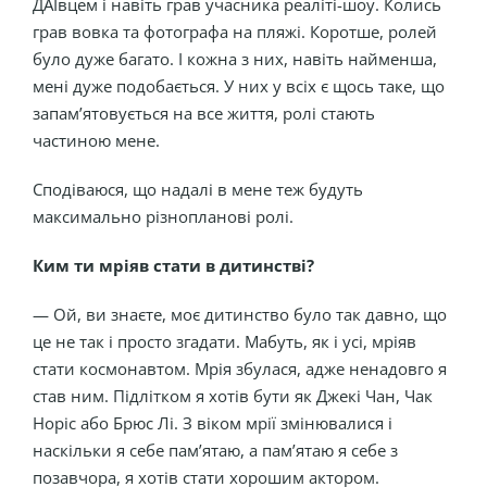
ДАІвцем і навіть грав учасника реаліті-шоу. Колись
грав вовка та фотографа на пляжі. Коротше, ролей
було дуже багато. І кожна з них, навіть найменша,
мені дуже подобається. У них у всіх є щось таке, що
запам’ятовується на все життя, ролі стають
частиною мене.
Сподіваюся, що надалі в мене теж будуть
максимально різнопланові ролі.
Ким ти мріяв стати в дитинстві?
— Ой, ви знаєте, моє дитинство було так давно, що
це не так і просто згадати. Мабуть, як і усі, мріяв
стати космонавтом. Мрія збулася, адже ненадовго я
став ним. Підлітком я хотів бути як Джекі Чан, Чак
Норіс або Брюс Лі. З віком мрії змінювалися і
наскільки я себе пам’ятаю, а пам’ятаю я себе з
позавчора, я хотів стати хорошим актором.