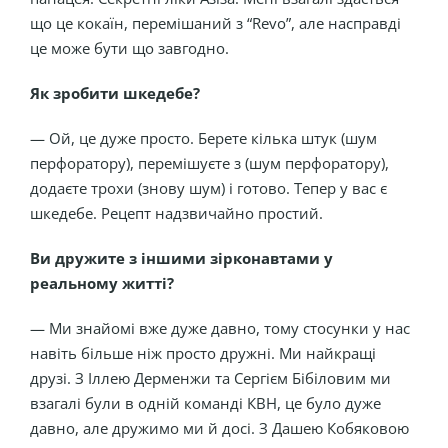
що це кокаїн, перемішаний з “Revo”, але насправді
це може бути що завгодно.
Як зробити шкедебе?
— Ой, це дуже просто. Берете кілька штук (шум
перфоратору), перемішуєте з (шум перфоратору),
додаєте трохи (знову шум) і готово. Тепер у вас є
шкедебе. Рецепт надзвичайно простий.
Ви дружите з іншими зірконавтами у
реальному житті?
— Ми знайомі вже дуже давно, тому стосунки у нас
навіть більше ніж просто дружні. Ми найкращі
друзі. З Іллею Дерменжи та Сергієм Бібіловим ми
взагалі були в одній команді КВН, це було дуже
давно, але дружимо ми й досі. З Дашею Кобяковою