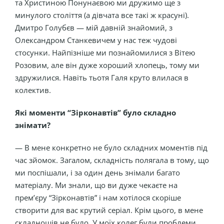
та Христиною Понунаєвою ми дружимо ще з
минулого століття (а дівчата все такі ж красуні).
Дмитро Голубєв — мій давній знайомий, з
Олександром Станкевичем у нас теж чудові
стосунки. Найпізніше ми познайомилися з Вітею
Розовим, але він дуже хороший хлопець, тому ми
здружилися. Навіть тьотя Галя круто влилася в
колектив.
Які моменти “Зірконавтів” було складно
знімати?
— В мене конкретно не було складних моментів під
час зйомок. Загалом, складність полягала в тому, що
ми поспішали, і за один день знімали багато
матеріалу. Ми знали, що ви дуже чекаєте на
прем’єру “Зірконавтів” і нам хотілося скоріше
створити для вас крутий серіал. Крім цього, в мене
складнощів не було. У моїх колег були проблеми,