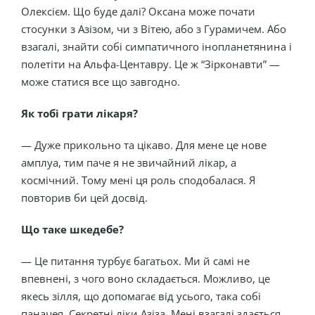
Олексієм. Що буде далі? Оксана може почати
стосунки з Азізом, чи з Вітею, або з Гурамичем. Або
взагалі, знайти собі симпатичного інопланетянина і
полетіти на Альфа-Центавру. Це ж “Зірконавти” —
може статися все що завгодно.
Як тобі грати лікаря?
— Дуже прикольно та цікаво. Для мене це нове
амплуа, тим паче я не звичайний лікар, а
космічний. Тому мені ця роль сподобалася. Я
повторив би цей досвід.
Що таке шкедебе?
— Це питання турбує багатьох. Ми й самі не
впевнені, з чого воно складається. Можливо, це
якесь зілля, що допомагає від усього, така собі
панацея. Секретні ліки Азіза. Мені взагалі здається