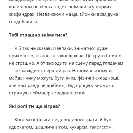
коли вони по кілька годин знімалися у жарких
скафандрах. Незважаючи на це, зйомки всім дуже
сподобалися.
Тобі страшно зніматися?
— Я б так не сказав. Навпаки, зніматися дуже
прикольно, цікаво та захоплююче. Це круто і точно
не страшно. А от виходити на сцену перед глядачем
— це завжди як перший раз. На знімальному ж
майданчику можуть бути якісь фізичні складнощі,
але насправді це дрібниці. Від процесу зйомок я
отримую неймовірне задоволення.
Які ролі ти ще зіграв?
— Кого мені тільки не доводилося грати. Я був
адвокатом, шашличником, кухарем, таксистом,