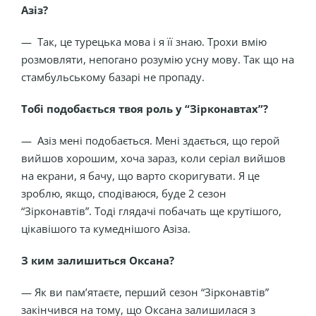
Азіз?
— Так, це турецька мова і я її знаю. Трохи вмію
розмовляти, непогано розумію усну мову. Так що на
стамбульському базарі не пропаду.
Тобі подобається твоя роль у “Зірконавтах”?
— Азіз мені подобається. Мені здається, що герой
вийшов хорошим, хоча зараз, коли серіал вийшов
на екрани, я бачу, що варто скоригувати. Я це
зроблю, якщо, сподіваюся, буде 2 сезон
“Зірконавтів”. Тоді глядачі побачать ще крутішого,
цікавішого та кумеднішого Азіза.
З ким залишиться Оксана?
— Як ви пам’ятаєте, перший сезон “Зірконавтів”
закінчився на тому, що Оксана залишилася з