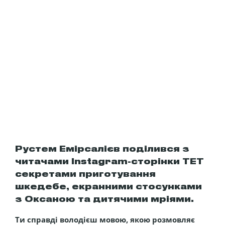
Рустем Емірсалієв поділився з
читачами Instagram-сторінки ТЕТ
секретами приготування
шкедебе, екранними стосунками
з Оксаною та дитячими мріями.
Ти справді володієш мовою, якою розмовляє