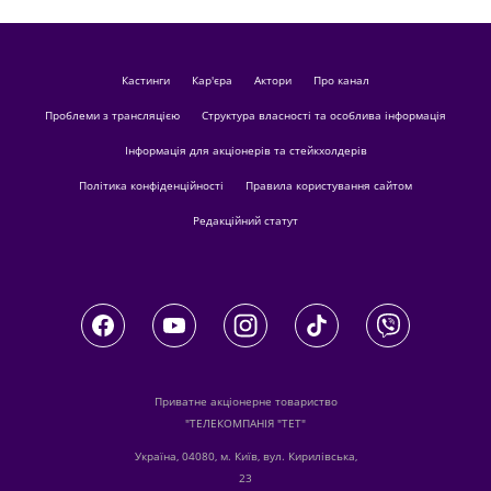
кастинги
Кар'єра
актори
Про канал
Проблеми з трансляцією
Структура власності та особлива інформація
Інформація для акціонерів та стейкхолдерів
Політика конфіденційності
Правила користування сайтом
Редакційний статут
Приватне акціонерне товариство
"ТЕЛЕКОМПАНІЯ "ТЕТ"
Україна, 04080, м. Київ, вул. Кирилівська,
23