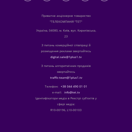
Приватне акціонерне товариство
"ТЕЛЕКОМПАНІЯ "ТЕТ"
Україна, 04080, м. Київ, вул. Кирилівська,
23
З питань комерційної співпраці й
розміщення реклами звертайтесь
digital.sale@1plus1.tv
З питань алгоритмічних продажів
звертайтесь
traffic-team@1plus1.tv
Телефон:
+38 044 490 01 01
е-mail:
info@tet.tv
Ідентифікатори медіа в Реєстрі суб’єктів у
сфері медіа:
R10-00196, L10-00103