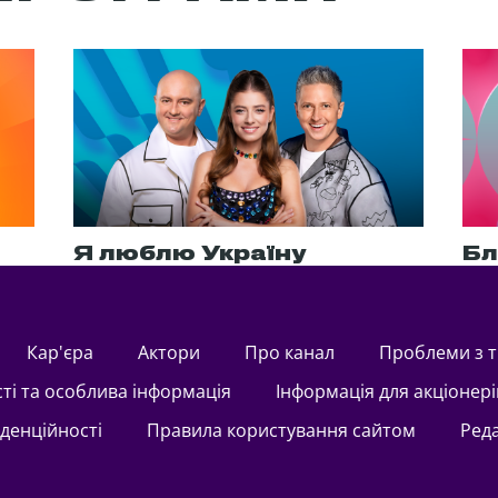
Я люблю Україну
Бл
Кар'єра
актори
Про канал
Проблеми з 
сті та особлива інформація
Інформація для акціонері
іденційності
Правила користування сайтом
Ред