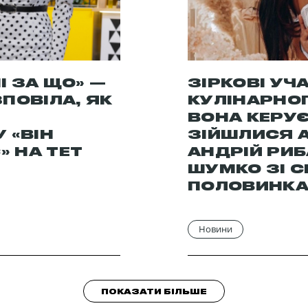
І ЗА ЩО» —
ЗІРКОВІ УЧ
ПОВІЛА, ЯК
КУЛІНАРНОГ
З
ВОНА КЕРУЄ
 «ВІН
ЗІЙШЛИСЯ А
» НА ТЕТ
АНДРІЙ РИ
ШУМКО ЗІ С
ПОЛОВИНК
Новини
ПОКАЗАТИ БІЛЬШЕ