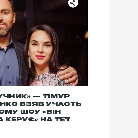
УЧНИК» — ТІМУР
НКО ВЗЯВ УЧАСТЬ
ОМУ ШОУ «ВІН
А КЕРУЄ» НА ТЕТ