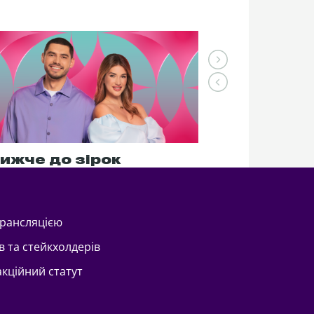
ижче до зірок
трансляцією
в та стейкхолдерів
акційний статут