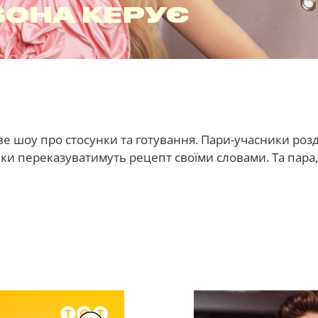
 ВОНА КЕРУЄ
ве шоу про стосунки та готування. Пари-учасники розд
інки переказуватимуть рецепт своїми словами. Та пара
е та отримає 25 тисяч гривень. Усе відбуватиметься
ках і кулінарії — Олею Поляковою та Владом Міцкевич