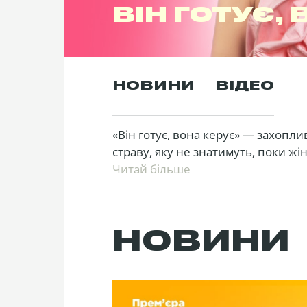
ВІН ГОТУЄ,
НОВИНИ
ВІДЕО
«Він готує, вона керує» — захопли
страву, яку не знатимуть, поки ж
готуванням і керуванням, перемож
Читай більше
харизматичних експертів у стосун
готування та даватимуть поради.
НОВИНИ