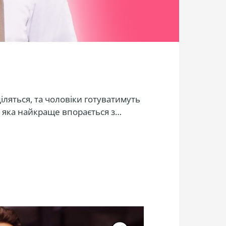
іляться, та чоловіки готуватимуть
, яка найкраще впорається з
 під пильним наглядом
ем, які коментуватимуть