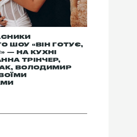
АСНИКИ
О ШОУ «ВІН ГОТУЄ,
» — НА КУХНІ
ННА ТРІНЧЕР,
БАК, ВОЛОДИМИР
ВОЇМИ
АМИ