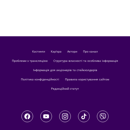
кастинги
Кар'єра
актори
Про канал
Проблеми з трансляцією
Структура власності та особлива інформація
Інформація для акціонерів та стейкхолдерів
Політика конфіденційності
Правила користування сайтом
Редакційний статут