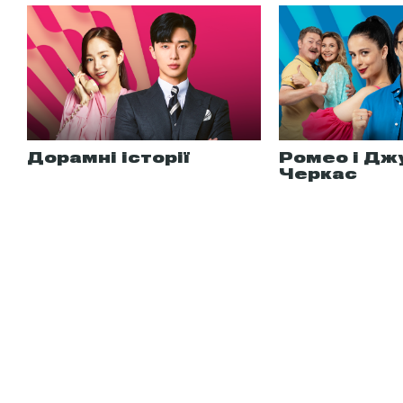
Дорамні історії
Ромео і Дж
Черкас