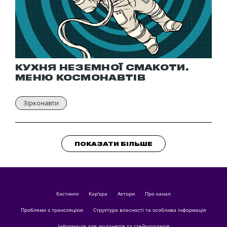
КУХНЯ НЕЗЕМНОЇ СМАКОТИ.
МЕНЮ КОСМОНАВТІВ
Зірконавти
ПОКАЗАТИ БІЛЬШЕ
кастинги
Кар'єра
актори
Про канал
Проблеми з трансляцією
Структура власності та особлива інформація
Інформація для акціонерів та стейкхолдерів