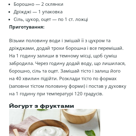
Борошно — 2 склянки
Дріжджі — 1 упаковка
Сіль, цукор, оцет — по 1 ст. ложці
Приготування:
Візьми половину води і змішай її з цукром та
дріжджами, додай трохи борошна і все перемішай.
На 1 годину залиши в темному місці, щоб суміш
забродила. Через годину додай воду, що лишилася,
борошно, сіль та оцет. Замішай тісто і залиш його
на 40 хвилин підійти. Розклади тісто по формах
(заповни тістом половину форми) і постав у духовку
на 1 годину при температурі 120 градусів.
Йогурт з фруктами