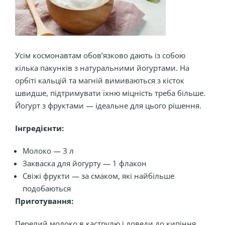
Усім космонавтам обов’язково дають із собою
кілька пакунків з натуральними йогуртами. На
орбіті кальцій та магній вимиваються з кісток
швидше, підтримувати їхню міцність треба більше.
Йогурт з фруктами — ідеальне для цього рішення.
Інгредієнти:
Молоко — 3 л
Закваска для йогурту — 1 флакон
Свіжі фрукти — за смаком, які найбільше
подобаються
Приготування:
Перелий молоко в каструлю і доведи до кипіння.