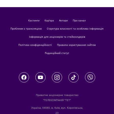
кастинги
Кар'єра
актори
Про канал
Проблеми з трансляцією
Структура власності та особлива інформація
Інформація для акціонерів та стейкхолдерів
Політика конфіденційності
Правила користування сайтом
Редакційний статут
Приватне акціонерне товариство
"ТЕЛЕКОМПАНІЯ "ТЕТ"
Україна, 04080, м. Київ, вул. Кирилівська,
23