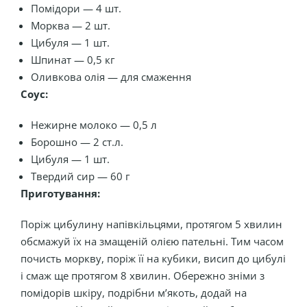
Помідори — 4 шт.
Морква — 2 шт.
Цибуля — 1 шт.
Шпинат — 0,5 кг
Оливкова олія — для смаження
Соус:
Нежирне молоко — 0,5 л
Борошно — 2 ст.л.
Цибуля — 1 шт.
Твердий сир — 60 г
Приготування:
Поріж цибулину напівкільцями, протягом 5 хвилин
обсмажуй їх на змащеній олією пательні. Тим часом
почисть моркву, поріж її на кубики, висип до цибулі
і смаж ще протягом 8 хвилин. Обережно зніми з
помідорів шкіру, подрібни м’якоть, додай на