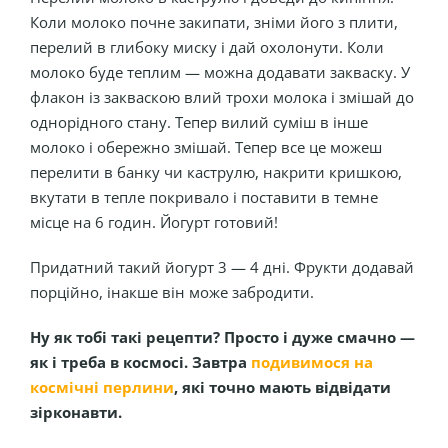
Коли молоко почне закипати, зніми його з плити,
перелий в глибоку миску і дай охолонути. Коли
молоко буде теплим — можна додавати закваску. У
флакон із закваскою влий трохи молока і змішай до
однорідного стану. Тепер вилий суміш в інше
молоко і обережно змішай. Тепер все це можеш
перелити в банку чи каструлю, накрити кришкою,
вкутати в тепле покривало і поставити в темне
місце на 6 годин. Йогурт готовий!
Придатний такий йогурт 3 — 4 дні. Фрукти додавай
порційно, інакше він може забродити.
Ну як тобі такі рецепти? Просто і дуже смачно —
як і треба в космосі. Завтра
подивимося на
космічні перлини
, які точно мають відвідати
зірконавти.