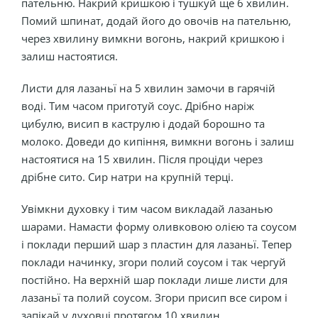
пательню. Накрий кришкою і тушкуй ще 6 хвилин.
Помий шпинат, додай його до овочів на пательню,
через хвилину вимкни вогонь, накрий кришкою і
залиш настоятися.
Листи для лазаньї на 5 хвилин замочи в гарячій
воді. Тим часом приготуй соус. Дрібно наріж
цибулю, висип в каструлю і додай борошно та
молоко. Доведи до кипіння, вимкни вогонь і залиш
настоятися на 15 хвилин. Після проціди через
дрібне сито. Сир натри на крупній терці.
Увімкни духовку і тим часом викладай лазанью
шарами. Намасти форму оливковою олією та соусом
і поклади перший шар з пластин для лазаньї. Тепер
поклади начинку, згори полий соусом і так чергуй
постійно. На верхній шар поклади лише листи для
лазаньї та полий соусом. Згори присип все сиром і
запікай у духовці протягом 10 хвилин.