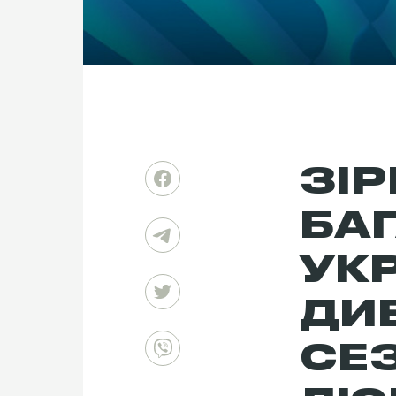
ЗІР
БА
УКР
ДИ
СЕ