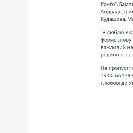
Конґо”, Бамп
Андраде, Іри
Кудашова, Ма
“Я люблю Укра
формі, знову 
важливий не 
родинного в
Не пропустіт
19:00 на теле
і любові до У