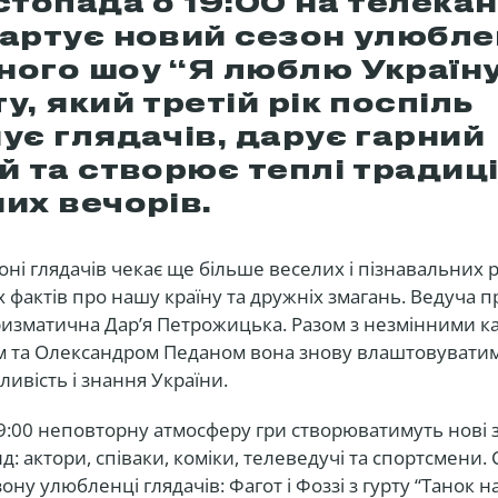
стопада о 19:00 на телекан
тартує новий сезон улюбле
ного шоу “Я люблю Україну
у, який третій рік поспіль
ує глядачів, дарує гарний
й та створює теплі традиці
их вечорів.
оні глядачів чекає ще більше веселих і пізнавальних р
 фактів про нашу країну та дружніх змагань. Ведуча п
ризматична Дар’я Петрожицька. Разом з незмінними к
м та Олександром Педаном вона знову влаштовуватиме
ливість і знання України.
9:00 неповторну атмосферу гри створюватимуть нові з
д: актори, співаки, коміки, телеведучі та спортсмени.
ону улюбленці глядачів: Фагот і Фоззі з гурту “Танок н