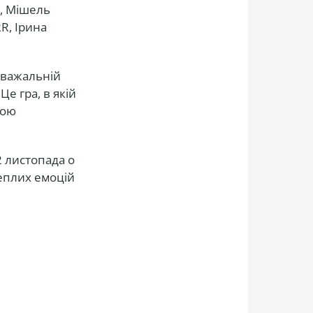
а, Мішель
R, Ірина
озважальній
Це гра, в якій
ною
2 листопада о
теплих емоцій