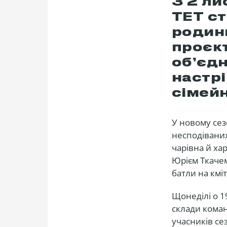
З 2 ли
ТЕТ с
родин
проєкт
об’єдн
настрі
сімейн
У новому сез
несподіваних
чарівна й ха
Юрієм Ткаче
батли на кміт
Щонеділі о 1
склади коман
учасників сез