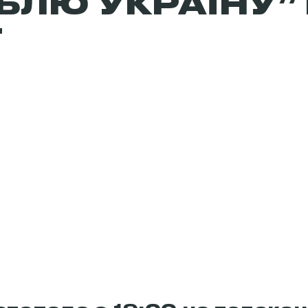
БЛЮ УКРАЇНУ”
Т