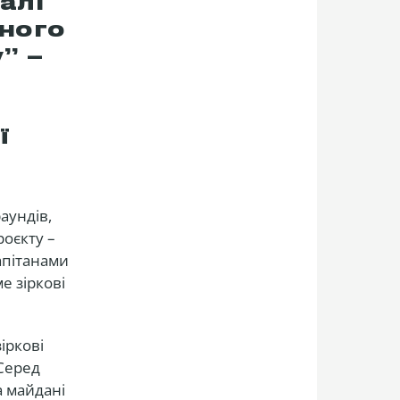
алі
ного
” –
ї
аундів,
роєкту –
апітанами
 зіркові
іркові
 Серед
а майдані