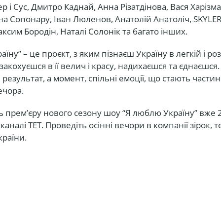
ер і Сус, Дмитро Каднай, Анна Різатдінова, Вася Харізм
на Сопонару, Іван Люленов, Анатолій Анатоліч, SKYLER
ксим Бородін, Наталі Солонік та багато інших.
їну” – це проєкт, з яким пізнаєш Україну в легкій і р
закохуєшся в її велич і красу, надихаєшся та єднаєшся. 
результат, а момент, спільні емоції, що стають части
ечора.
ь прем’єру нового сезону шоу “Я люблю Україну” вже 
каналі ТЕТ. Проведіть осінні вечори в компанії зірок, 
країни.