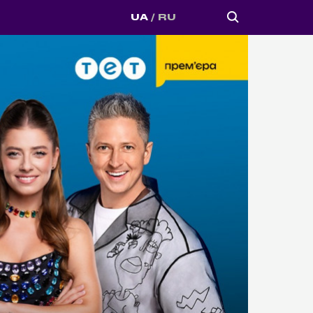
UA
RU