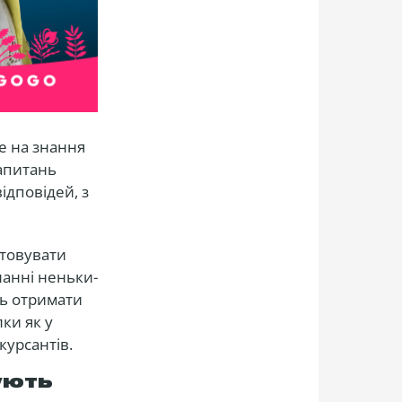
е на знання
запитань
ідповідей, з
штовувати
нанні неньки-
ть отримати
ки як у
курсантів.
ують