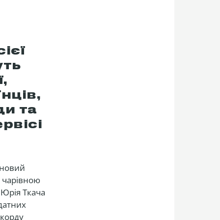
ієї
уть
,
нців,
ди та
рвісі
 новий
а чарівною
 Юрія Ткача
датних
акорду