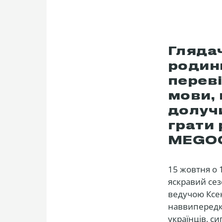
Глядач
родин
переві
мови, 
долуч
грати 
MEGO
15 жовтня о 
яскравий сез
ведучою Ксен
наввипередки
українців, с