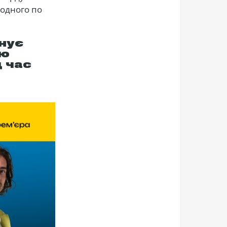
 одного по
нує
лю
д час