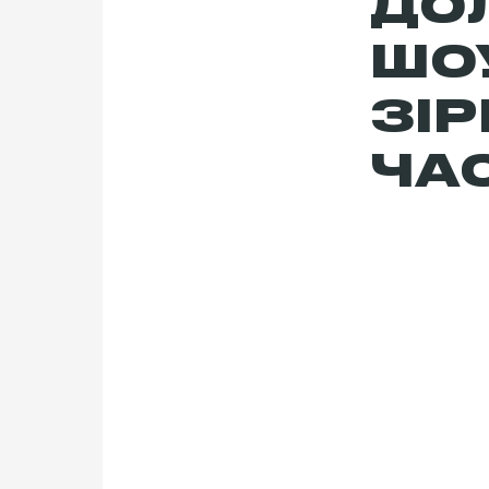
ДО
ШОУ
ЗІР
ЧАС