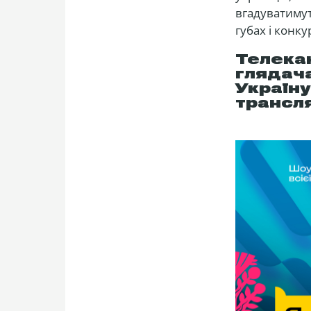
вгадуватимуть
губах і конк
Телека
глядач
Україну
трансля