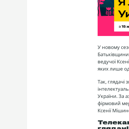
У новому сез
Батьківщини.
ведучої Ксені
яких лише о
Так, глядачі
інтелектуаль
України. За 
фірмовий мер
Ксенії Мішин
Телека
глядачі