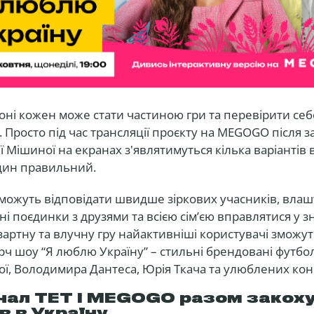
оні кожен може стати частиною гри та перевірити себ
 Просто під час трансляції проєкту на MEGOGO після 
ї Мішиної на екранах з'являтимуться кілька варіантів в
дин правильний.
 зможуть відповідати швидше зіркових учасників, вла
ні поєдинки з друзями та всією сім’єю вправлятися у з
азартну та влучну гру найактивніші користувачі зможу
ч шоу “Я люблю Україну” – стильні брендовані футбол
ої, Володимира Дантеса, Юрія Ткача та улюблених кон
нал ТЕТ і MEGOGO разом закох
в в Україну.