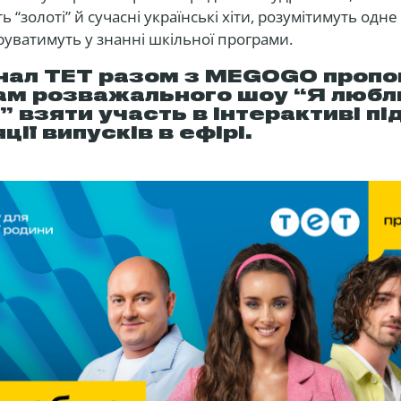
 “золоті” й сучасні українські хіти, розумітимуть одне
уруватимуть у знанні шкільної програми.
нал ТЕТ разом з MEGOGO пропо
ам розважального шоу “Я люб
” взяти участь в інтерактиві пі
ції випусків в ефірі.