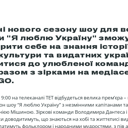
і нового сезону шоу для вс
и "Я люблю Україну" змож
рити себе на знання історії
культури та видатних украї
итися до улюбленої коман
разом з зірками на медіасе
GO.
19:00 на телеканалі ТЕТ відбудеться велика прем’єра –
он шоу “Я люблю Україну” з незмінними капітанами т
ією Мішиною. Зіркові команди Володимира Дантеса і
 доводитимуть, що знаються на хобі та життєписі ви
ипатимуть фольклором і народними мудростями, з пів 