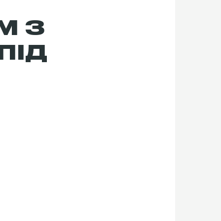
М З
ПІД