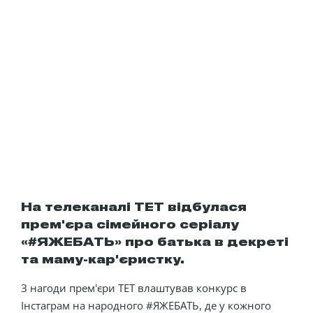
На телеканалі ТЕТ відбулася
прем'єра сімейного серіалу
«#ЯЖЕБАТЬ» про батька в декреті
та маму-кар'єристку.
З нагоди прем'єри ТЕТ влаштував конкурс в
Інстаграм на народного #ЯЖЕБАТЬ, де у кожного