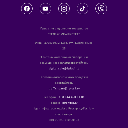
Приватне акціонерне товариство
"ТЕЛЕКОМПАНІЯ "ТЕТ"
Україна, 04080, м. Київ, вул. Кирилівська,
23
З питань комерційної співпраці й
розміщення реклами звертайтесь
digital.sale@1plus1.tv
З питань алгоритмічних продажів
звертайтесь
traffic-team@1plus1.tv
Телефон:
+38 044 490 01 01
е-mail:
info@tet.tv
Ідентифікатори медіа в Реєстрі суб’єктів у
сфері медіа:
R10-00196, L10-00103