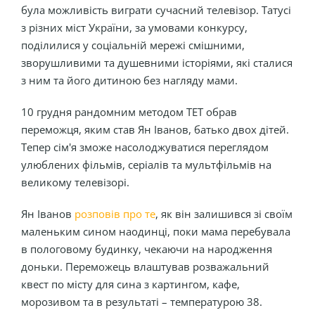
була можливість виграти сучасний телевізор. Татусі
з різних міст України, за умовами конкурсу,
поділилися у соціальній мережі смішними,
зворушливими та душевними історіями, які сталися
з ним та його дитиною без нагляду мами.
10 грудня рандомним методом ТЕТ обрав
переможця, яким став Ян Іванов, батько двох дітей.
Тепер сім'я зможе насолоджуватися переглядом
улюблених фільмів, серіалів та мультфільмів на
великому телевізорі.
Ян Іванов
розповів про те
, як він залишився зі своїм
маленьким сином наодинці, поки мама перебувала
в пологовому будинку, чекаючи на народження
доньки. Переможець влаштував розважальний
квест по місту для сина з картингом, кафе,
морозивом та в результаті – температурою 38.