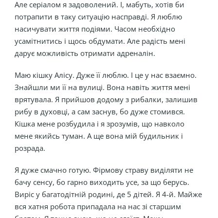
Але серіалом я задоволений. І, мабуть, хотів би
потрапити в таку ситуацію насправді. Я люблю
насичувати життя подіями. Часом необхідно
усамітнитись і щось обдумати. Але радість мені
дарує можливість отримати адреналін.
Маю кішку Алісу. Дуже її люблю. І це у нас взаємно.
Знайшли ми її на вулиці. Вона навіть життя мені
врятувала. Я прийшов додому з рибалки, залишив
рибу в духовці, а сам заснув, бо дуже стомився.
Кішка мене розбудила і я зрозумів, що навколо
мене якийсь туман. А ще вона мій будильник і
розрада.
Я дуже смачно готую. Фірмову страву виділяти не
бачу сенсу, бо гарно виходить усе, за що берусь.
Виріс у багатодітній родині, де 5 дітей. Я 4-й. Майже
вся хатня робота припадала на нас зі старшим