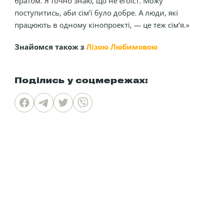
братом. Я точно знаю, що не егоїст. Можу
поступитись, аби сім’ї було добре. А люди, які
працюють в одному кінопроекті, — це теж сім’я.»
Знайомся також з
Лізою Любимовою
Поділись у соцмережах: