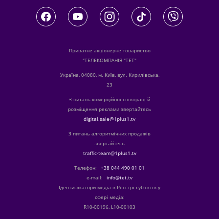
Приватне акціонерне товариство
"ТЕЛЕКОМПАНІЯ "ТЕТ"
Україна, 04080, м. Київ, вул. Кирилівська,
23
З питань комерційної співпраці й
розміщення реклами звертайтесь
digital.sale@1plus1.tv
З питань алгоритмічних продажів
звертайтесь
traffic-team@1plus1.tv
Телефон:
+38 044 490 01 01
е-mail:
info@tet.tv
Ідентифікатори медіа в Реєстрі суб’єктів у
сфері медіа:
R10-00196, L10-00103