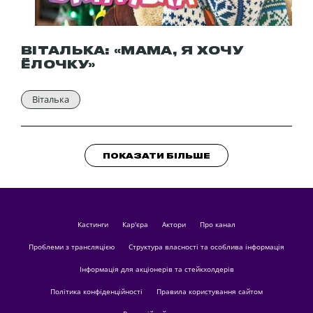
ВІТАЛЬКА: «МАМА, Я ХОЧУ
ЁЛОЧКУ»
Віталька
ПОКАЗАТИ БІЛЬШЕ
кастинги
Кар'єра
актори
Про канал
Проблеми з трансляцією
Структура власності та особлива інформація
Інформація для акціонерів та стейкхолдерів
Політика конфіденційності
Правила користування сайтом