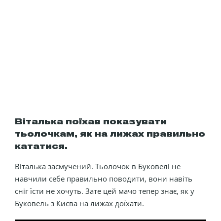
Віталька поїхав показувати
тьолочкам, як на лижах правильно
кататися.
Віталька засмучений. Тьолочок в Буковелі не
навчили себе правильно поводити, вони навіть
сніг їсти не хочуть. Зате цей мачо тепер знає, як у
Буковель з Києва на лижах доїхати.