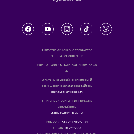
Редакційний статут
Приватне акціонерне товариство
"ТЕЛЕКОМПАНІЯ "ТЕТ"
Україна, 04080, м. Київ, вул. Кирилівська,
23
З питань комерційної співпраці й
розміщення реклами звертайтесь
digital.sale@1plus1.tv
З питань алгоритмічних продажів
звертайтесь
traffic-team@1plus1.tv
Телефон:
+38 044 490 01 01
е-mail:
info@tet.tv
Ідентифікатори медіа в Реєстрі суб’єктів у