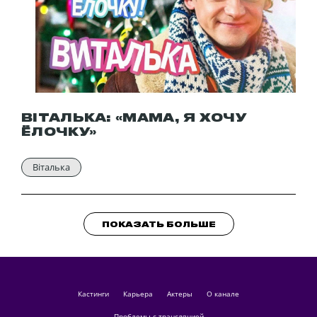
ВІТАЛЬКА: «МАМА, Я ХОЧУ
ЁЛОЧКУ»
Віталька
ПОКАЗАТЬ БОЛЬШЕ
кастинги
Карьера
актеры
О канале
Проблемы с трансляцией