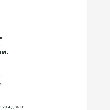
ь
и
и.
.
е
ягати дівчат