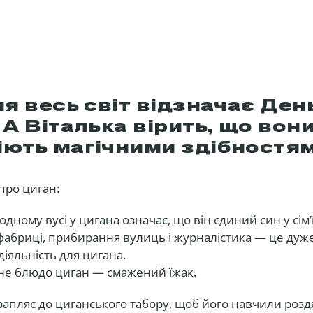
ня весь світ відзначає Ден
 А Віталька вірить, що вон
іють магічними здібностям
 про циган:
одному вусі у цигана означає, що він єдиний син у сім’ї
 фабриці, прибирання вулиць і журналістика — це дуж
іяльність для цигана.
не блюдо циган — смажений їжак.
рапляє до циганського табору, щоб його навчили розд