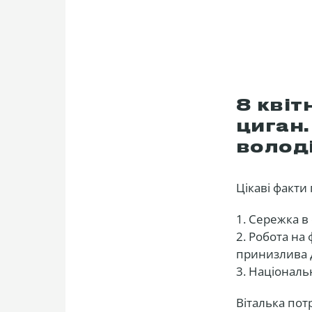
8 квіт
циган.
волод
Цікаві факти
1. Сережка в 
2. Робота на
принизлива д
3. Національ
Віталька пот