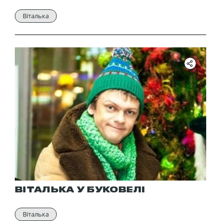
Віталька
ВІТАЛЬКА У БУКОВЕЛІ
Віталька