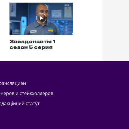
Звездонавты 1
Звездонавты 1
сезон 5 серия
сезон 6 серия
трансляцией
онеров и стейкхолдеров
Редакційний статут