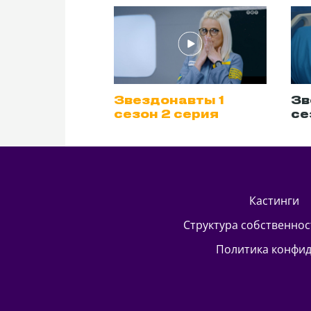
авты 1
Звездонавты 1
Зв
серия
сезон 2 серия
се
кастинги
Структура собственно
Политика конфи