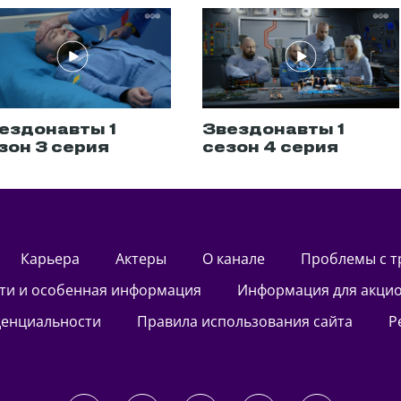
ездонавты 1
Звездонавты 1
зон 3 серия
сезон 4 серия
Карьера
актеры
О канале
Проблемы с 
сти и особенная информация
Информация для акци
денциальности
Правила использования сайта