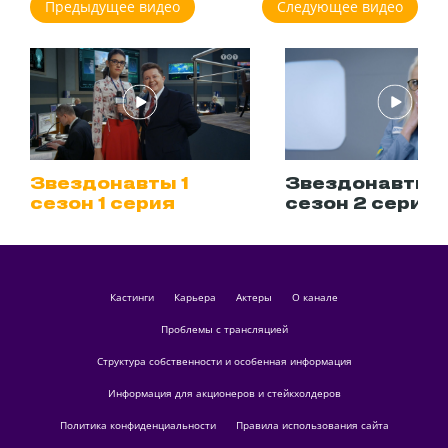
Предыдущее видео
Следующее видео
Звездонавты 1
Звездонавты 1
сезон 1 серия
сезон 2 серия
кастинги
Карьера
актеры
О канале
Проблемы с трансляцией
Структура собственности и особенная информация
Информация для акционеров и стейкхолдеров
Политика конфиденциальности
Правила использования сайта