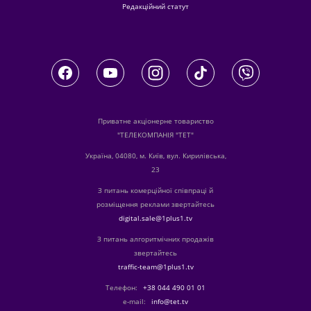
Редакційний статут
Приватне акціонерне товариство
"ТЕЛЕКОМПАНІЯ "ТЕТ"
Україна, 04080, м. Київ, вул. Кирилівська,
23
З питань комерційної співпраці й
розміщення реклами звертайтесь
digital.sale@1plus1.tv
З питань алгоритмічних продажів
звертайтесь
traffic-team@1plus1.tv
Телефон:
+38 044 490 01 01
е-mail:
info@tet.tv