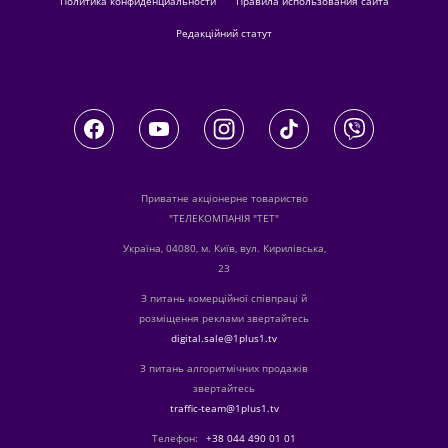
Политика конфиденциальности
Правила использования сайта
Редакційний статут
Приватне акціонерне товариство
"ТЕЛЕКОМПАНІЯ "ТЕТ"
Україна, 04080, м. Київ, вул. Кирилівська,
23
З питань комерційної співпраці й
розміщення реклами звертайтесь
digital.sale@1plus1.tv
З питань алгоритмічних продажів
звертайтесь
traffic-team@1plus1.tv
Телефон:
+38 044 490 01 01