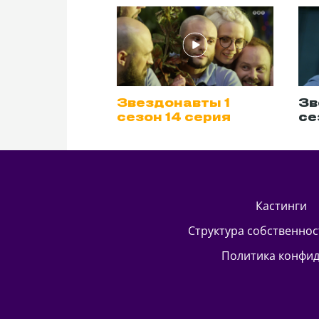
авты 1
Звездонавты 1
Зв
 серия
сезон 14 серия
се
кастинги
Структура собственно
Политика конфи