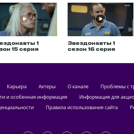
ездонавты 1
Звездонавты 1
зон 15 серия
сезон 16 серия
Карьера
актеры
О канале
Проблемы с 
сти и особенная информация
Информация для акци
денциальности
Правила использования сайта