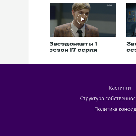
авты 1
Звездонавты 1
Зв
 серия
сезон 17 серия
се
кастинги
Структура собственно
Политика конфи