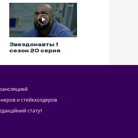
Звездонавты 1
сезон 20 серия
трансляцией
онеров и стейкхолдеров
Редакційний статут