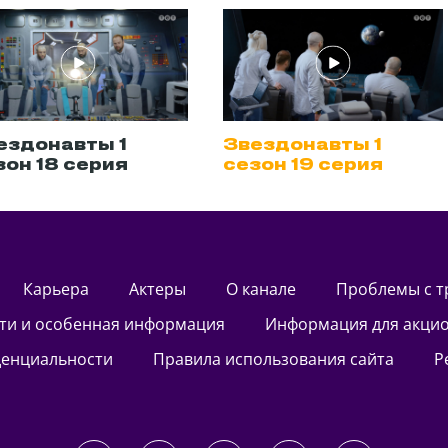
ездонавты 1
Звездонавты 1
зон 18 серия
сезон 19 серия
Карьера
актеры
О канале
Проблемы с 
сти и особенная информация
Информация для акци
денциальности
Правила использования сайта