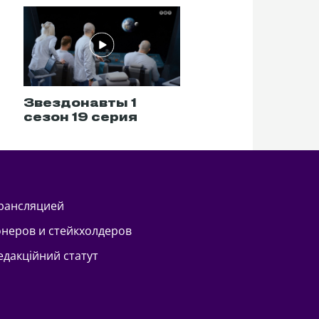
Звездонавты 1
Звездонавты 1
сезон 19 серия
сезон 20 сери
трансляцией
онеров и стейкхолдеров
Редакційний статут