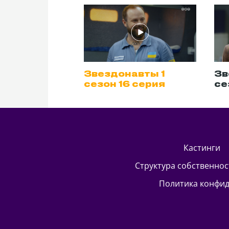
авты 1
Звездонавты 1
Зв
 серия
сезон 16 серия
се
кастинги
Структура собственно
Политика конфи