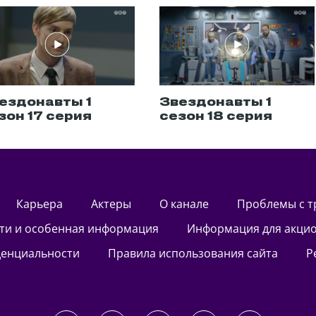
ездонавты 1
Звездонавты 1
зон 17 серия
сезон 18 серия
Карьера
актеры
О канале
Проблемы с 
сти и особенная информация
Информация для акци
денциальности
Правила использования сайта