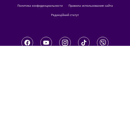
Политика конфиденциальности
Правила использования сайта
Редакційний статут
Приватне акціонерне товариство
"ТЕЛЕКОМПАНІЯ "ТЕТ"
Україна, 04080, м. Київ, вул. Кирилівська,
23
З питань комерційної співпраці й
розміщення реклами звертайтесь
digital.sale@1plus1.tv
З питань алгоритмічних продажів
звертайтесь
traffic-team@1plus1.tv