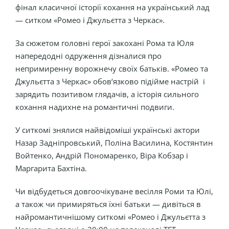
фінал класичної історії кохання на український лад
— ситком «Ромео і Джульєтта з Черкас».
За сюжетом головні герої закохані Рома та Юля
напередодні одруження дізналися про
непримиренну ворожнечу своїх батьків. «Ромео та
Джульєтта з Черкас» обов‘язково підійме настрій і
зарядить позитивом глядачів, а історія сильного
кохання надихне на романтичні подвиги.
У ситкомі знялися найвідоміші українські актори
Назар Задніпровський, Поліна Василина, Костянтин
Войтенко, Андрій Пономаренко, Віра Кобзар і
Маргарита Бахтіна.
Чи відбудеться довгоочікуване весілля Роми та Юлі,
а також чи примиряться їхні батьки — дивіться в
найромантичнішому ситкомі «Ромео і Джульєтта з