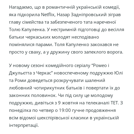
Нагадаємо, що в романтичній українській комедії,
яка підкорила Netflix, Назар Задніпровський зіграв
главу сімейства та забезпеченого тата нареченої
Толю Капуленка. У нестримній підготовці до весілля
батьки черкаських молодят несподівано
помінялися парами. Толя Капуленко закохався не
просто у сваху, а у дружину свого запеклого ворога.
У новому сезоні комедійного серіалу “Ромео і
Джульєтта з Черкас” новоспеченому подружжю Юлі
та Роми доведеться розкручувати шалений
любовний чотирикутник батьків і повертати їх до
законних половинок. Чи під силу це молодому
подружжю, дивіться з 9 жовтня на телеканалі ТЕТ. З
понеділка по четвер о 19:00 гучне продовження
всім відомої шекспірівської класики в українській
інтерпретації.