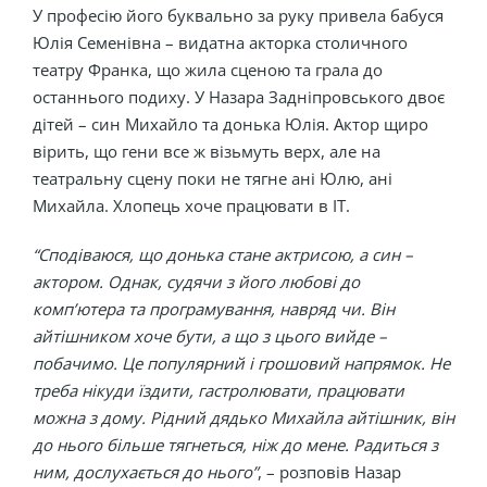
У професію його буквально за руку привела бабуся
Юлія Семенівна – видатна акторка столичного
театру Франка, що жила сценою та грала до
останнього подиху. У Назара Задніпровського двоє
дітей – син Михайло та донька Юлія. Актор щиро
вірить, що гени все ж візьмуть верх, але на
театральну сцену поки не тягне ані Юлю, ані
Михайла. Хлопець хоче працювати в IT.
“Сподіваюся, що донька стане актрисою, а син –
актором. Однак, судячи з його любові до
комп’ютера та програмування, навряд чи. Він
айтішником хоче бути, а що з цього вийде –
побачимо. Це популярний і грошовий напрямок. Не
треба нікуди їздити, гастролювати, працювати
можна з дому. Рідний дядько Михайла айтішник, він
до нього більше тягнеться, ніж до мене. Радиться з
ним, дослухається до нього”
, – розповів Назар