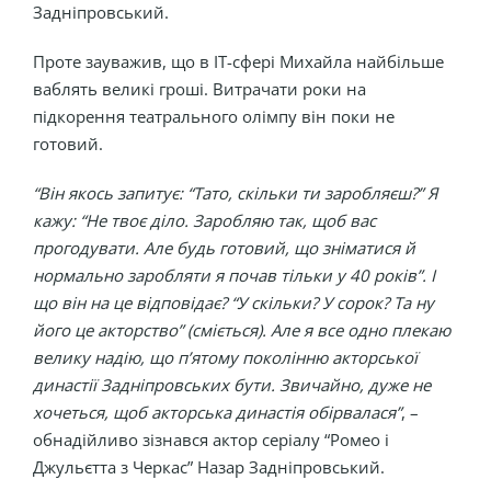
Задніпровський.
Проте зауважив, що в IT-сфері Михайла найбільше
ваблять великі гроші. Витрачати роки на
підкорення театрального олімпу він поки не
готовий.
“Він якось запитує: “Тато, скільки ти заробляєш?” Я
кажу: “Не твоє діло. Заробляю так, щоб вас
прогодувати. Але будь готовий, що зніматися й
нормально заробляти я почав тільки у 40 років”. І
що він на це відповідає? “У скільки? У сорок? Та ну
його це акторство” (сміється). Але я все одно плекаю
велику надію, що п’ятому поколінню акторської
династії Задніпровських бути. Звичайно, дуже не
хочеться, щоб акторська династія обірвалася”
, –
обнадійливо зізнався актор серіалу “Ромео і
Джульєтта з Черкас” Назар Задніпровський.