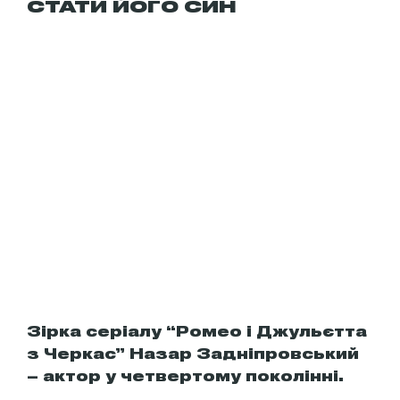
СТАТИ ЙОГО СИН
Зірка серіалу “Ромео і Джульєтта
з Черкас” Назар Задніпровський
– актор у четвертому поколінні.