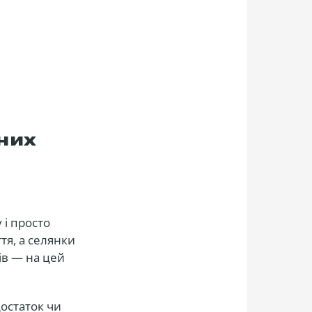
ьних
 і просто
тя, а селянки
зів — на цей
достаток чи