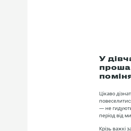
У дівч
прошар
помін
Цікаво дізнат
повеселитися
— не гидують
період від м
Крізь важкі 