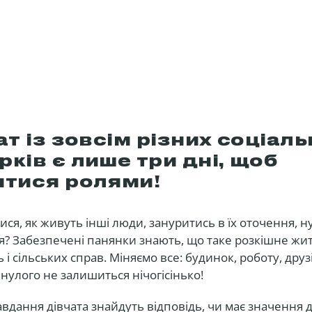
ат із зовсім різних соціал
ків є лише три дні, щоб
ятися ролями!
ися, як живуть інші люди, зануритись в їх оточення, ну
? Забезпечені панянки знають, що таке розкішне жит
 і сільських справ. Міняємо все: будинок, роботу, дру
инулого не залишиться нічогісінько!
завдання дівчата знайдуть відповідь, чи має значення 