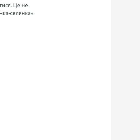
тися. Це не
нка-селянка»