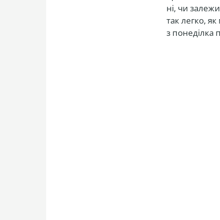
ні, чи залеж
так легко, я
з понеділка п