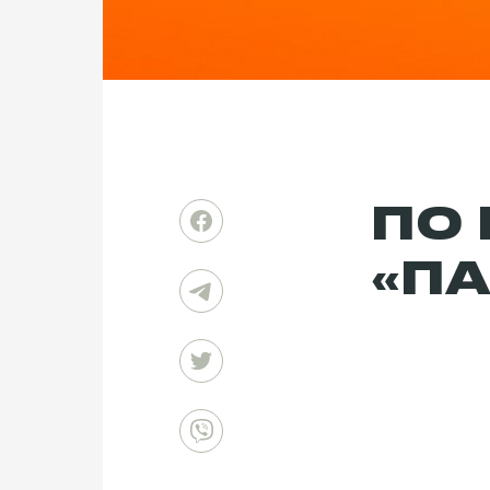
ПО 
«П