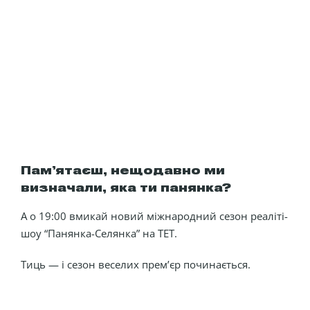
Пам’ятаєш, нещодавно ми
визначали, яка ти панянка?
А о 19:00 вмикай новий міжнародний сезон реаліті-
шоу “Панянка-Селянка” на ТЕТ.
Тиць — і сезон веселих прем’єр починається.