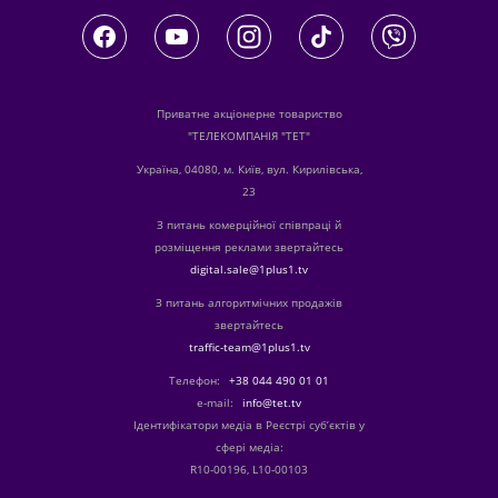
Приватне акціонерне товариство
"ТЕЛЕКОМПАНІЯ "ТЕТ"
Україна, 04080, м. Київ, вул. Кирилівська,
23
З питань комерційної співпраці й
розміщення реклами звертайтесь
digital.sale@1plus1.tv
З питань алгоритмічних продажів
звертайтесь
traffic-team@1plus1.tv
Телефон:
+38 044 490 01 01
е-mail:
info@tet.tv
Ідентифікатори медіа в Реєстрі суб’єктів у
сфері медіа:
R10-00196, L10-00103