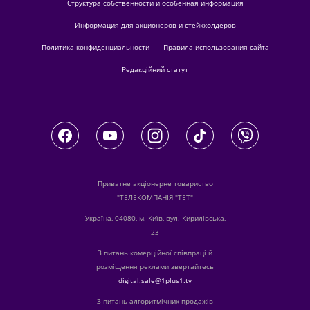
Структура собственности и особенная информация
Информация для акционеров и стейкхолдеров
Политика конфиденциальности
Правила использования сайта
Редакційний статут
Приватне акціонерне товариство
"ТЕЛЕКОМПАНІЯ "ТЕТ"
Україна, 04080, м. Київ, вул. Кирилівська,
23
З питань комерційної співпраці й
розміщення реклами звертайтесь
digital.sale@1plus1.tv
З питань алгоритмічних продажів