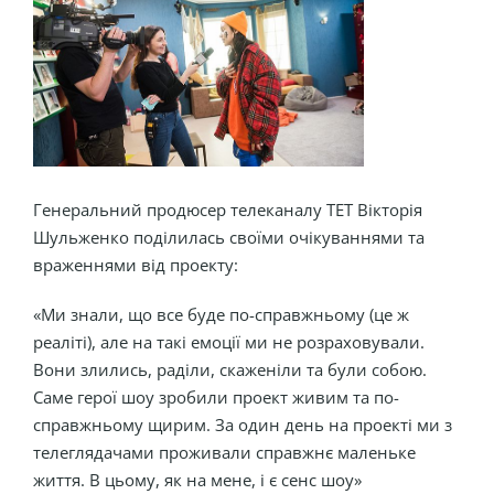
Генеральний продюсер телеканалу ТЕТ Вікторія
Шульженко поділилась своїми очікуваннями та
враженнями від проекту:
«Ми знали, що все буде по-справжньому (це ж
реаліті), але на такі емоції ми не розраховували.
Вони злились, раділи, скаженіли та були собою.
Саме герої шоу зробили проект живим та по-
справжньому щирим. За один день на проекті ми з
телеглядачами проживали справжнє маленьке
життя. В цьому, як на мене, і є сенс шоу»