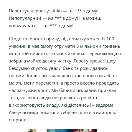
Перетнув червону лінію — на *** з дому!
Непопулярний — на *** з дому! Не можеш
конкурувати — на *** з дому!
Щодо головного призу, від початку кожен із 100
учасників мав змогу отримати 3 мільйони гривень,
якщо той виявиться найстійкішим. Переможниця ж
забрала майже десяту частку. Герої у процесі шоу
бездумно спустошували банк та розкидались
грішми. Іноді нам задавалось, що вони взагалі не
мають мети перемогти, а просто весело проводять
час за чужий кошт. Ми бачили яскравий приклад
того, як легко люди витрачають гроші та
використовують владу, які дістались їм задарма.
Але учасники показали себе не тільки з найгіршої
сторони.