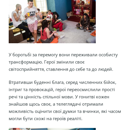
У боротьбі за перемогу вони переживали особисту
трансформацію. Герої змінили своє
світосприйняття, ставлення до себе та до людей.
Втративши буденні блага, серед численних бійок,
інтриг та провокацій, герої переосмислили прості
речі та цінність спільної мови. У гонитві кожен
знайшов щось своє, а телеглядачі отримали
можливість оцінити свої думки та вчинки, які часом
могли бути схожі на героїв реаліті.