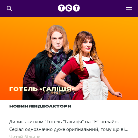
ГОТЕЛЬ «ГАЛІЦІЯ»
НОВИНИ
ВІДЕО
АКТОРИ
Дивись ситком "Готель “Галиція" на ТЕТ онлайн.
Серіал однозначно дуже оригінальний, тому що він
гумористичний з родзинкою містики. Йдеться про
Читай більше