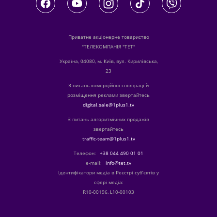
Приватне акціонерне товариство
"ТЕЛЕКОМПАНІЯ "ТЕТ"
Україна, 04080, м. Київ, вул. Кирилівська,
23
З питань комерційної співпраці й
розміщення реклами звертайтесь
digital.sale@1plus1.tv
З питань алгоритмічних продажів
звертайтесь
traffic-team@1plus1.tv
Телефон:
+38 044 490 01 01
е-mail:
info@tet.tv
Ідентифікатори медіа в Реєстрі суб’єктів у
сфері медіа:
R10-00196, L10-00103