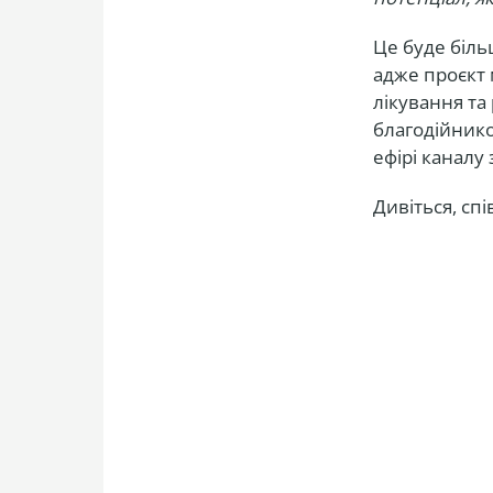
Це буде біль
адже проєкт 
лікування та
благодійнико
ефірі каналу
Дивіться, сп