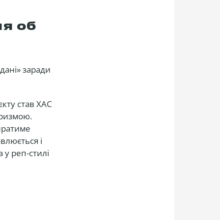
ня об
дані» заради
кту став ХАС
аризмою.
биратиме
влюється і
 у реп-стилі