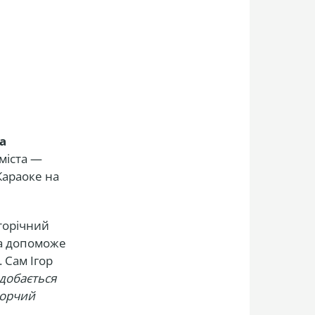
на
 міста —
Караоке на
торічний
та допоможе
 Сам Ігор
добається
ворчий