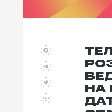
ТЕ
РО
ВЕ
НА 
ДАТ