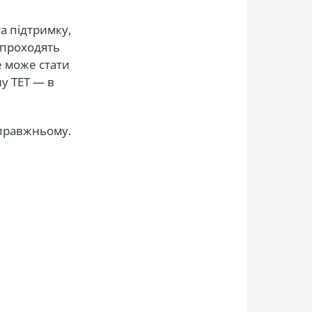
а підтримку,
і проходять
е може стати
у ТЕТ — в
справжньому.