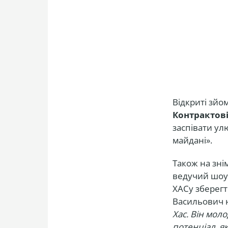
Відкриті зйо
Контрактові
заспівати ул
майдані».
Також на зні
ведучий шоу 
ХАСу зберегт
Васильович н
Хас. Він мол
потенціал, я