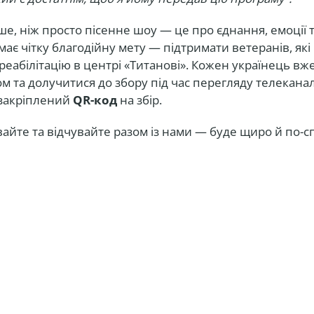
ше, ніж просто пісенне шоу — це про єднання, емоції т
має чітку благодійну мету — підтримати ветеранів, як
 реабілітацію в центрі «Титанові». Кожен українець вж
м та долучитися до збору під час перегляду телеканал
 закріплений
QR-код
на збір.
івайте та відчувайте разом із нами — буде щиро й по-