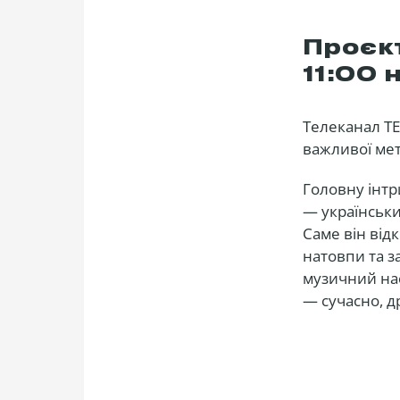
Проєкт
11:00 
Телеканал ТЕ
важливої мет
Головну інтр
— українськи
Саме він від
натовпи та з
музичний нас
— сучасно, др