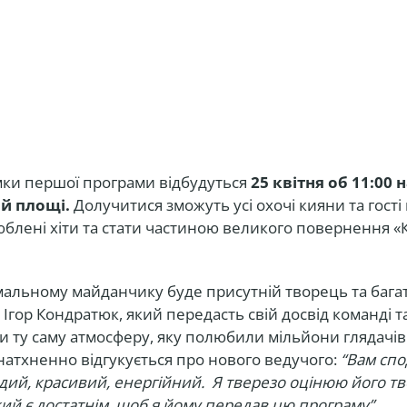
мки першої програми відбудуться
25 квітня об 11:00 
й площі.
Долучитися зможуть усі охочі кияни та гості
юблені хіти та стати частиною великого повернення «
мальному майданчику буде присутній творець та бага
Ігор Кондратюк, який передасть свій досвід команді 
и ту саму атмосферу, яку полюбили мільйони глядачів.
атхненно відгукується про нового ведучого:
“Вам спо
одий, красивий, енергійний. Я тверезо оцінюю його т
кий є достатнім, щоб я йому передав цю програму”.