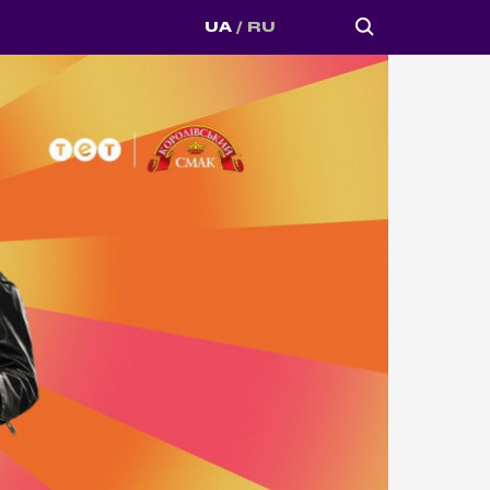
UA
RU