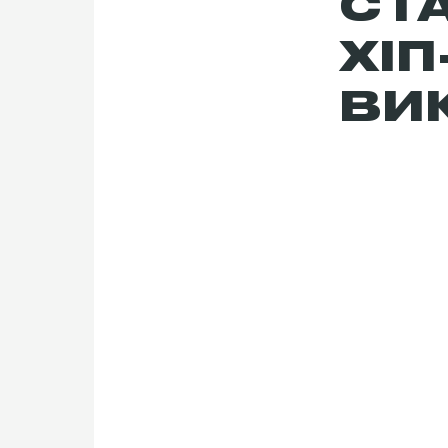
СТ
ХІП
ВИ