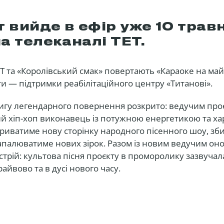
 вийде в ефір уже 10 трав
на телеканалі ТЕТ.
Т та «Королівський смак» повертають «Караоке на май
и — підтримки реабілітаційного центру «Титанові».
игу легендарного повернення розкрито: ведучим проє
й хіп-хоп виконавець із потужною енергетикою та х
криватиме нову сторінку народного пісенного шоу, з
апалюватиме нових зірок. Разом із новим ведучим оно
трій: культова пісня проєкту в проморолику зазвучала
айвово та в дусі нового часу.