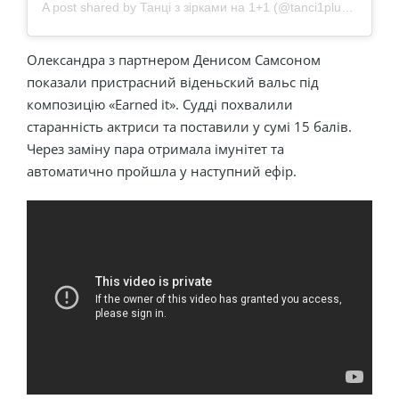
A post shared by Танці з зірками на 1+1 (@tanci1plus1)
Олександра з партнером Денисом Самсоном
показали пристрасний віденьский вальс під
композицію «Earned it». Судді похвалили
старанність актриси та поставили у сумі 15 балів.
Через заміну пара отримала імунітет та
автоматично пройшла у наступний ефір.