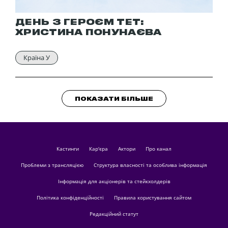
ДЕНЬ З ГЕРОЄМ ТЕТ:
ХРИСТИНА ПОНУНАЄВА
Країна У
ПОКАЗАТИ БІЛЬШЕ
кастинги
Кар'єра
актори
Про канал
Проблеми з трансляцією
Структура власності та особлива інформація
Інформація для акціонерів та стейкхолдерів
Політика конфіденційності
Правила користування сайтом
Редакційний статут