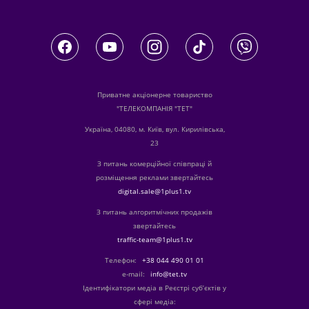
Приватне акціонерне товариство
"ТЕЛЕКОМПАНІЯ "ТЕТ"
Україна, 04080, м. Київ, вул. Кирилівська,
23
З питань комерційної співпраці й
розміщення реклами звертайтесь
digital.sale@1plus1.tv
З питань алгоритмічних продажів
звертайтесь
traffic-team@1plus1.tv
Телефон:
+38 044 490 01 01
е-mail:
info@tet.tv
Ідентифікатори медіа в Реєстрі суб’єктів у
сфері медіа: