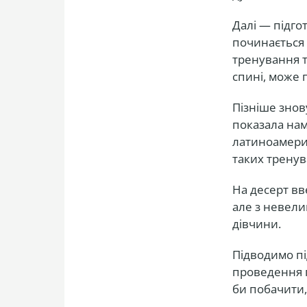
Далі — підгот
починається 
тренування т
спині, може 
Пізніше знов
показала нам
латиноамерик
таких тренув
На десерт вве
але з невели
дівчини.
Підводимо пі
проведення п
би побачити,