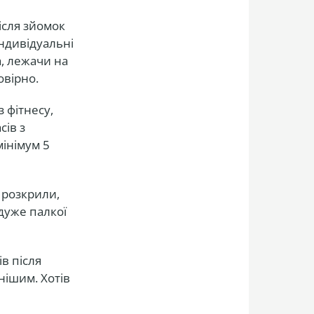
Після зйомок
ндивідуальні
, лежачи на
овірно.
 фітнесу,
сів з
інімум 5
е розкрили,
дуже палкої
в після
нішим. Хотів