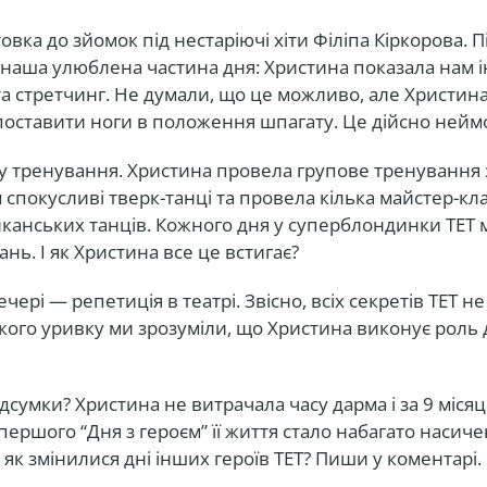
овка до зйомок під нестаріючі хіти Філіпа Кіркорова. 
наша улюблена частина дня: Христина показала нам і
а стретчинг. Не думали, що це можливо, але Христина
поставити ноги в положення шпагату. Це дійсно нейм
у тренування. Христина провела групове тренування з
 спокусливі тверк-танці та провела кілька майстер-кла
анських танців. Кожного дня у суперблондинки ТЕТ м
ань. І як Христина все це встигає?
чері — репетиція в театрі. Звісно, всіх секретів ТЕТ н
кого уривку ми зрозуміли, що Христина виконує роль 
дсумки? Христина не витрачала часу дарма і за 9 місяці
ершого “Дня з героєм” її життя стало набагато насиче
 як змінилися дні інших героїв ТЕТ? Пиши у коментарі.