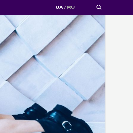
UA
RU