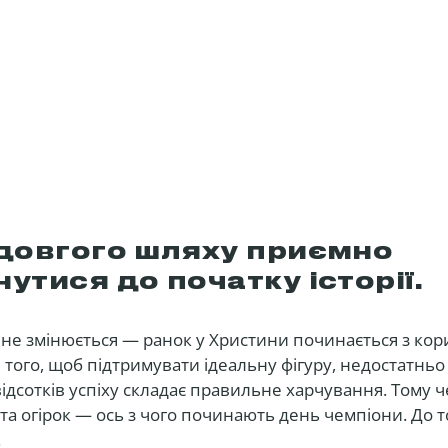
 довгого шляху приємно
утися до початку історії.
не змінюється — ранок у Христини починається з кор
я того, щоб підтримувати ідеальну фігуру, недостатнь
відсотків успіху складає правильне харчування. Тому 
та огірок — ось з чого починають день чемпіони. До т
.