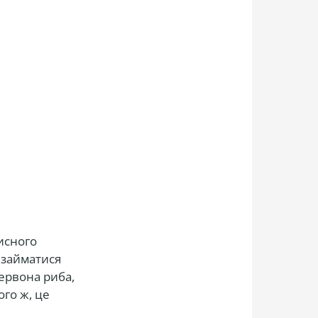
исного
о займатися
червона риба,
ого ж, це