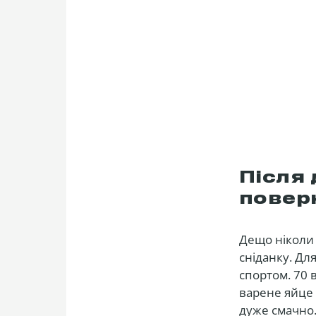
Після
поверн
Дещо ніколи 
сніданку. Дл
спортом. 70 
варене яйце 
дуже смачно