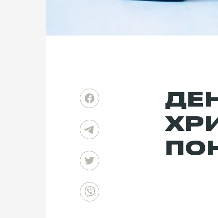
ДЕН
ХР
ПО