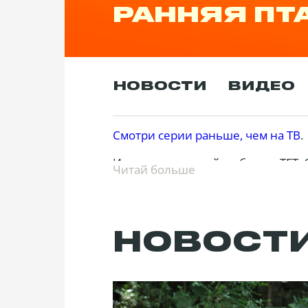
РАННЯЯ ПТ
НОВОСТИ
ВИДЕО
Смотри серии раньше, чем на ТВ
.
История страстной любви на ТЕТ.
Читай больше
небосклоном, поэтому ее и назвал
теперь чтобы открыть семейный м
Санем не теряется и устраиваетс
родители решают выдать ее заму
своими действиями меняет все в
НОВОСТ
братья-совладельцы Джан и Эмре.
Смотри сериал "Ранняя пташка" он
любить более страстно, чем туре
сердцам друг друга?
Год:
2018