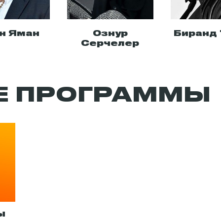
н Яман
Ознур
Биранд 
Серчелер
Е ПРОГРАММЫ
ы