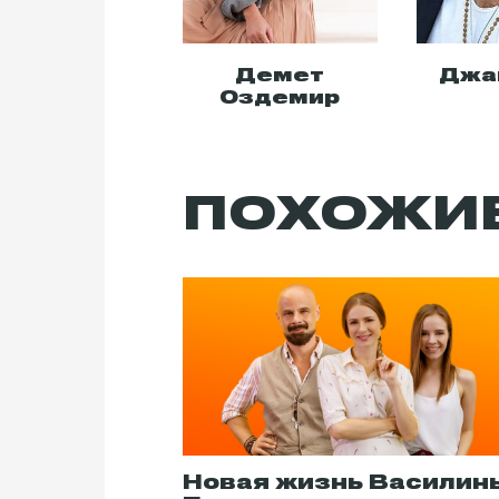
Демет
Джа
Оздемир
ПОХОЖИ
Новая жизнь Василин