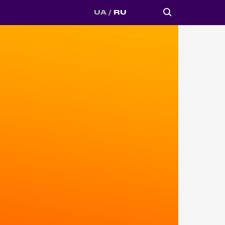
UA
RU