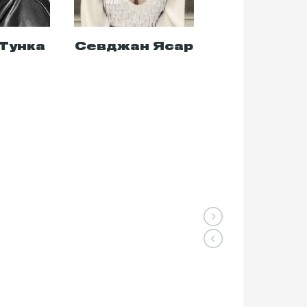
Тунка
Севджан Ясар
Мехмет Си
Эрсан