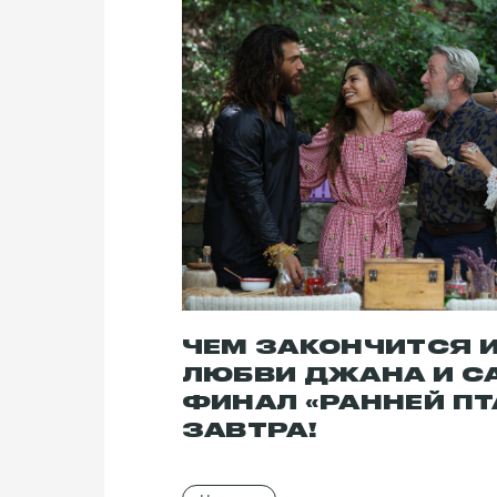
Страна:
Турция
Жанр:
сериал
Актеры:
Демет Оздемир, Джан Яма
ЧЕМ ЗАКОНЧИТСЯ 
ЛЮБВИ ДЖАНА И С
ФИНАЛ «РАННЕЙ П
ЗАВТРА!