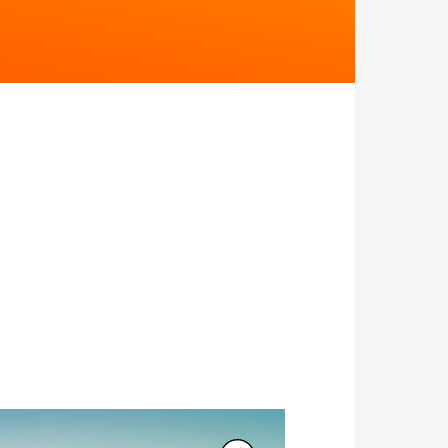
олько поднималось над
росыпается раньше всех, но
шает новость о том, что
о Kontes. С первого же дня Санем
жение.
ондентом. Девушку замечают
ви Санем и Джана. Ведь кто может
е — как влюбленным найти путь к