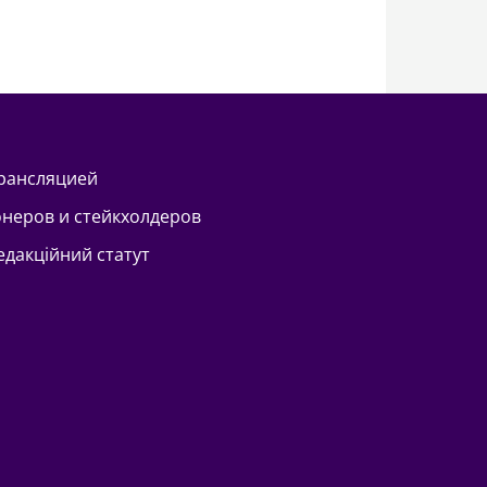
трансляцией
онеров и стейкхолдеров
Редакційний статут