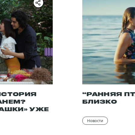
н, Биранд Тунджа, Берат Энильмез и др.
ИСТОРИЯ
“РАННЯЯ П
АНЕМ?
БЛИЗКО
ТАШКИ» УЖЕ
Новости