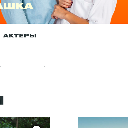
АШКА
АКТЕРЫ
 Санем с детства любила просыпаться, когда солнце т
и "ранней пташкой". Сейчас ей 20 и она до сих пор п
агазин вместо отца. Беззаботную жизнь героини нару
я на высокооплачиваемую работу в рекламное агентств
ж за нелюбимого, чтобы поправить финансовое поло
нутри корпорации, хоть и работает обычным корресп
И
 Начинается запутанная, но прекрасная история люб
лайн на сайте ТЕТ.
цкие мужчины? Ревность, недоразумения и козни Эмр