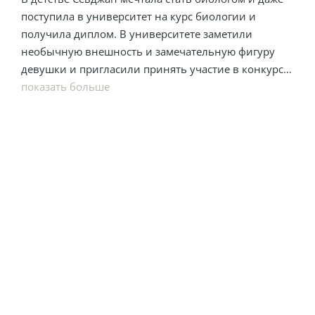
поступила в университет на курс биологии и
получила диплом. В университете заметили
необычную внешность и замечательную фигуру
девушки и пригласили принять участие в конкурсе
"Мисс модель Турция". А уже в 21 год Севджан
показать больше
получила титул "Мисс модель мира". После этого
Севджан поняла, что ей интереснее заниматься
актерством, поступила на театральные курсы и
параллельно начала сниматься в эпизодических
ролях в сериалах. В 2018 году, после съемок в
сериале "Ранняя пташка", к ней пришла настоящая
популярность.