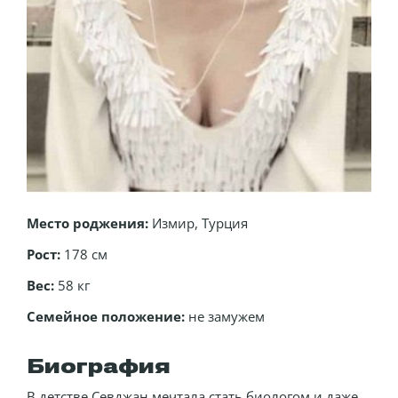
Место роджения:
Измир, Турция
Рост:
178 см
Вес:
58 кг
Семейное положение:
не замужем
Биография
В детстве Севджан мечтала стать биологом и даже