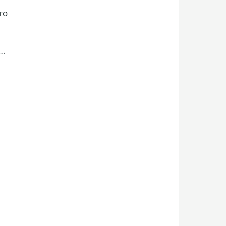
го
м.