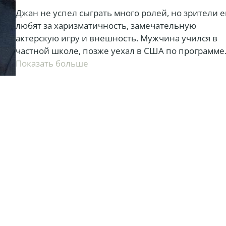
Джан не успел сыграть много ролей, но зрители е
любят за харизматичность, замечательную
актерскую игру и внешность. Мужчина учился в
частной школе, позже уехал в США по программе
обмена студентов, а также получил образование
показать больше
юриста. И хотя работал в крупной перспективной
компании, понял, что хочет заниматься актерство