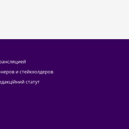
трансляцией
онеров и стейкхолдеров
Редакційний статут