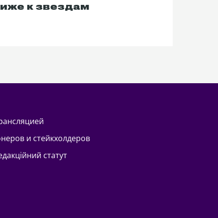
иже к звездам
трансляцией
онеров и стейкхолдеров
Редакційний статут