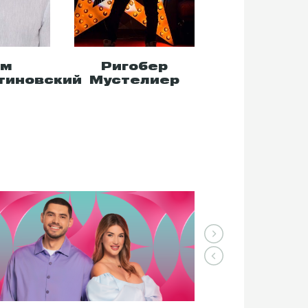
им
Ригобер
Ян Шуа
тиновский
Мустелиер