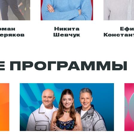
оман
Никита
Еф
еряков
Шевчук
Констан
Е ПРОГРАММЫ