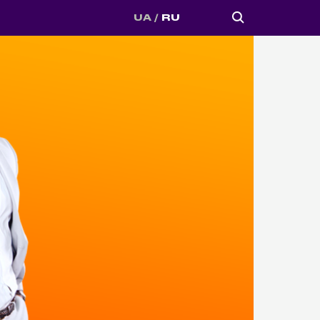
UA
RU