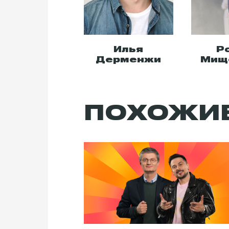
Илья
Р
Дерменжи
Мищ
ПОХОЖИ