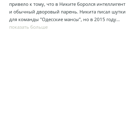
привело к тому, что в Никите боролся интеллигент
и обычный дворовый парень. Никита писал шутки
для команды "Одесские мансы", но в 2015 году
полностью изменил свою жизнь, взяв билет в Киев
показать больше
в один конец. До того, как зарабатывать юмором,
попробовал профессии от грузчика до собирателя
меди. Что ж, каждому необходимо время для того,
чтобы найти свое призвание.