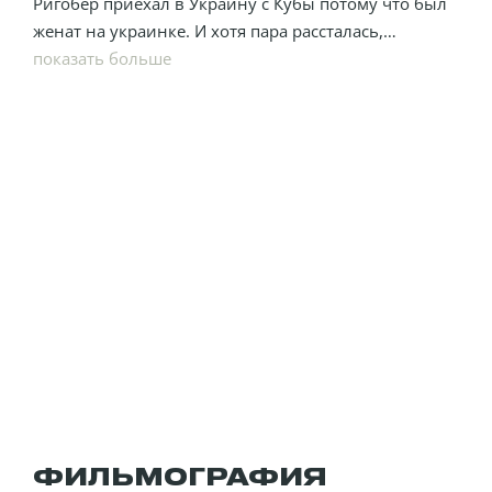
Ригобер приехал в Украину с Кубы потому что был
женат на украинке. И хотя пара рассталась,
мужчине здесь так понравилось, что он решил
показать больше
остаться.
ФИЛЬМОГРАФИЯ