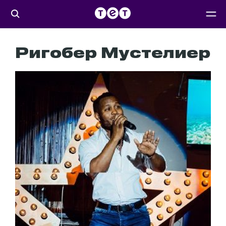
Ригобер Мустелиер