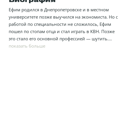
Биография
Ефим родился в Днепропетровске и в местном
университете позже выучился на экономиста. Но с
работой по специальности не сложилось, Ефим
пошел по стопам отца и стал играть в КВН. Позже
это стало его основной профессией — шутить.
Любимое блюдо — заливная рыба в томате. Ефим
показать больше
утверждает, что это очень вкусно.