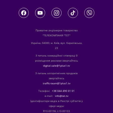
Приватне акціонерне товариство
"ТЕЛЕКОМПАНІЯ "ТЕТ"
Україна, 04080, м. Київ, вул. Кирилівська,
23
З питань комерційної співпраці й
розміщення реклами звертайтесь
digital.sale@1plus1.tv
З питань алгоритмічних продажів
звертайтесь
traffic-team@1plus1.tv
Телефон:
+38 044 490 01 01
е-mail:
info@tet.tv
Ідентифікатори медіа в Реєстрі суб’єктів у
сфері медіа:
R10-00196, L10-00103