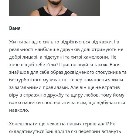
Ваня
Життя занадто сильно відрізняється від казки, і в
реальності найбільше дарунків долі отримують не
добрі лицарі, а підступні та хитрі хамелеони. Не
хочеш щоб тебе з’їли? Пристосовуйся також. Ваня
знайшов для себе образ досвідченого спокусника та
безтурботного музиканта і тепер намагається жити
за загальними правилами. Але він ще не втратив
віру в справжню дружбу та щиру любов, тому йому
важко мовчки спостерігати за всім, що відбувається
навколо.
Хочеш знати що чекає на наших героїв далі? Як
складатимуться їхні долі та які перепони встануть