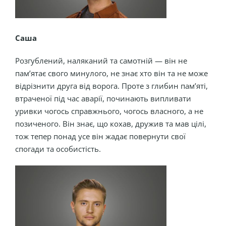
Саша
Розгублений, наляканий та самотній — він не
пам’ятає свого минулого, не знає хто він та не може
відрізнити друга від ворога. Проте з глибин пам’яті,
втраченої під час аварії, починають випливати
уривки чогось справжнього, чогось власного, а не
позиченого. Він знає, що кохав, дружив та мав цілі,
тож тепер понад усе він жадає повернути свої
спогади та особистість.