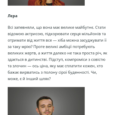
Лєра
Всі запевняли, що вона має велике майбутнє. Стати
відомою актрисою, підкорювати серця мільйонів та
отримати від життя все — хіба можна засуджувати її
за таку мрію? Проте великі амбіції потребують
великих жертв, а життя далеко не така проста річ, як
здається в дитинстві. Підступ, компроміси з совістю
та злочин — ось ціна, яку має сплатити кожен, хто
бажає вирватись з полону сірої буденності. Чи,
може, є й інший шлях?