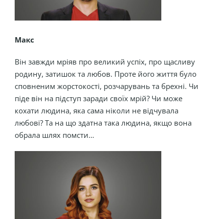
Макс
Він завжди мріяв про великий успіх, про щасливу
родину, затишок та любов. Проте його життя було
сповненим жорстокості, розчарувань та брехні. Чи
піде він на підступ заради своїх мрій? Чи може
кохати людина, яка сама ніколи не відчувала
любові? Та на що здатна така людина, якщо вона
обрала шлях помсти…