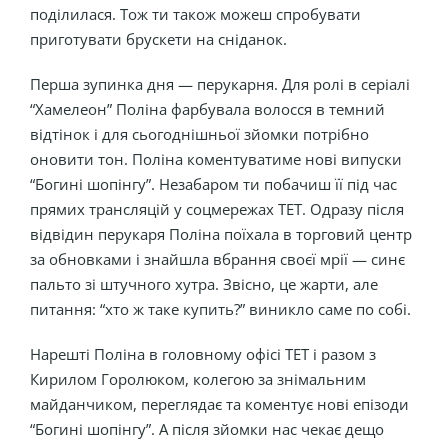
поділилася. Тож ти також можеш спробувати
приготувати брускети на сніданок.
Перша зупинка дня — перукарня. Для ролі в серіалі
“Хамелеон” Поліна фарбувала волосся в темний
відтінок і для сьогоднішньої зйомки потрібно
оновити тон. Поліна коментуватиме нові випуски
“Богині шопінгу”. Незабаром ти побачиш її під час
прямих трансляцій у соцмережах ТЕТ. Одразу після
відвідин перукаря Поліна поїхала в торговий центр
за обновками і знайшла вбрання своєї мрії — синє
пальто зі штучного хутра. Звісно, це жарти, але
питання: “хто ж таке купить?” виникло саме по собі.
Нарешті Поліна в головному офісі ТЕТ і разом з
Кирилом Горолюком, колегою за знімальним
майданчиком, переглядає та коментує нові епізоди
“Богині шопінгу”. А після зйомки нас чекає дещо