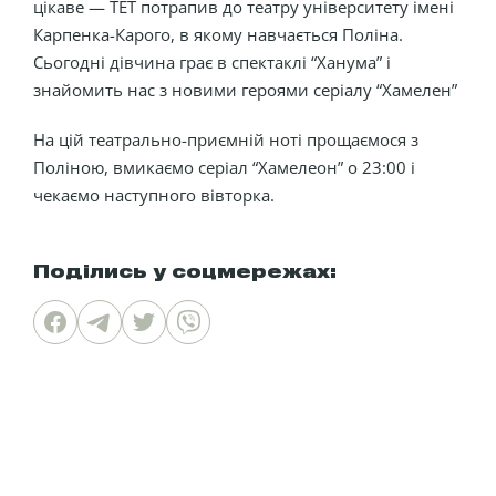
цікаве — ТЕТ потрапив до театру університету імені
Карпенка-Карого, в якому навчається Поліна.
Сьогодні дівчина грає в спектаклі “Ханума” і
знайомить нас з новими героями серіалу “Хамелен”
На цій театрально-приємній ноті прощаємося з
Поліною, вмикаємо серіал “Хамелеон” о 23:00 і
чекаємо наступного вівторка.
Поділись у соцмережах: