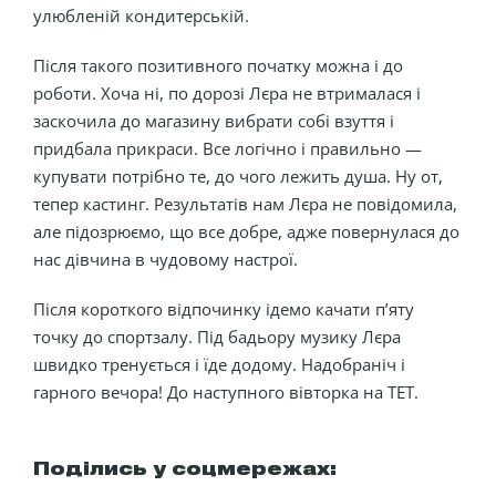
улюбленій кондитерській.
Після такого позитивного початку можна і до
роботи. Хоча ні, по дорозі Лєра не втрималася і
заскочила до магазину вибрати собі взуття і
придбала прикраси. Все логічно і правильно —
купувати потрібно те, до чого лежить душа. Ну от,
тепер кастинг. Результатів нам Лєра не повідомила,
але підозрюємо, що все добре, адже повернулася до
нас дівчина в чудовому настрої.
Після короткого відпочинку ідемо качати п’яту
точку до спортзалу. Під бадьору музику Лєра
швидко тренується і їде додому. Надобраніч і
гарного вечора! До наступного вівторка на ТЕТ.
Поділись у соцмережах: