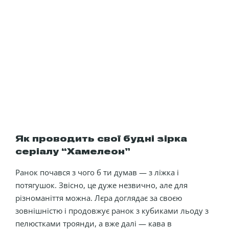
Як проводить свої будні зірка
серіалу “Хамелеон”
Ранок почався з чого б ти думав — з ліжка і
потягушок. Звісно, це дуже незвично, але для
різноманіття можна. Лєра доглядає за своєю
зовнішністю і продовжує ранок з кубиками льоду з
пелюстками троянди, а вже далі — кава в