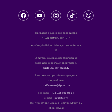
Приватне акціонерне товариство
"ТЕЛЕКОМПАНІЯ "ТЕТ"
Україна, 04080, м. Київ, вул. Кирилівська,
23
З питань комерційної співпраці й
розміщення реклами звертайтесь
digital.sale@1plus1.tv
З питань алгоритмічних продажів
звертайтесь
traffic-team@1plus1.tv
Телефон:
+38 044 490 01 01
е-mail:
info@tet.tv
Ідентифікатори медіа в Реєстрі суб’єктів у
сфері медіа: