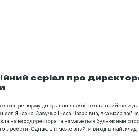
йний серіал про директор
и
світню реформу до кривопільскої школи прийняли ди
іеля Янсена. Завучка Інеса Назарівна, яка мала зайн
 зла на євродиректора та намагається будь-якими спо
о з роботи. Однак, він може знайти вихід із найскладні