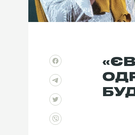
«ЄВ
ОДР
БУД