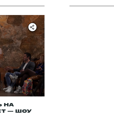
Ь НА
ЕТ — ШОУ