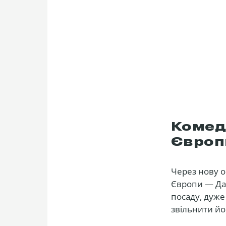
Комеді
Європ
Через нову о
Європи — Дан
посаду, дуже
звільнити йог