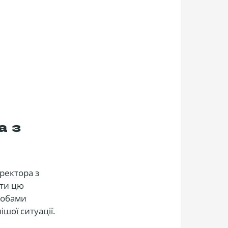
а з
ректора з
яти цю
собами
шої ситуації.