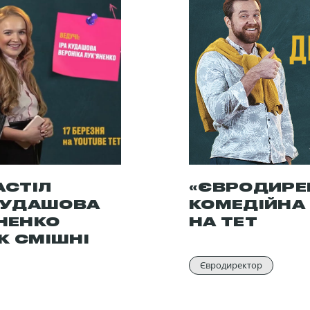
СТІЛ
«ЄВРОДИРЕ
 КУДАШОВА
КОМЕДІЙНА
ЯНЕНКО
НА ТЕТ
К СМІШНІ
Євродиректор