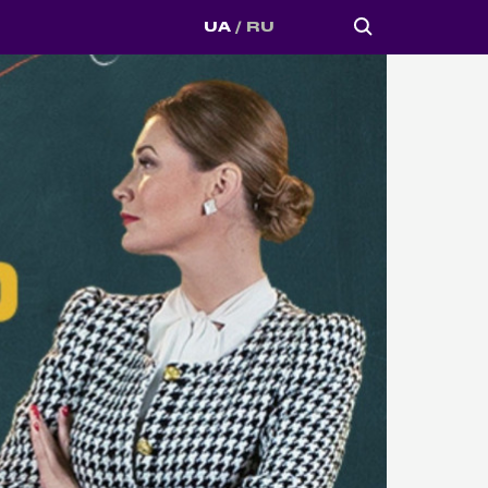
UA
RU