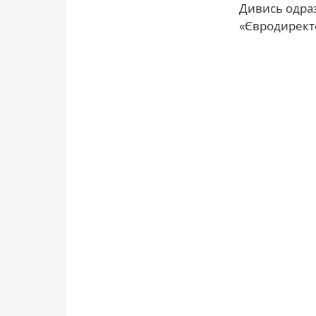
Дивись одраз
«Євродиректор