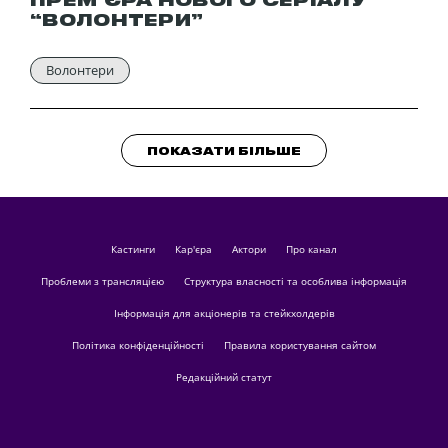
ПРЕМ’ЄРА НОВОГО СЕРІАЛУ
“ВОЛОНТЕРИ”
Волонтери
ПОКАЗАТИ БІЛЬШЕ
кастинги
Кар'єра
актори
Про канал
Проблеми з трансляцією
Структура власності та особлива інформація
Інформація для акціонерів та стейкхолдерів
Політика конфіденційності
Правила користування сайтом
Редакційний статут