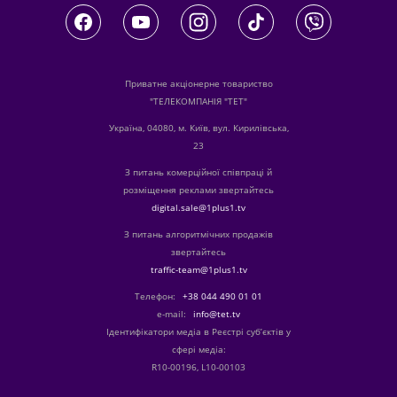
Приватне акціонерне товариство
"ТЕЛЕКОМПАНІЯ "ТЕТ"
Україна, 04080, м. Київ, вул. Кирилівська,
23
З питань комерційної співпраці й
розміщення реклами звертайтесь
digital.sale@1plus1.tv
З питань алгоритмічних продажів
звертайтесь
traffic-team@1plus1.tv
Телефон:
+38 044 490 01 01
е-mail:
info@tet.tv
Ідентифікатори медіа в Реєстрі суб’єктів у
сфері медіа:
R10-00196, L10-00103