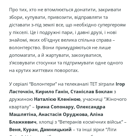
Про тих, хто не втомлюється донатити, закривати
збори, купувати, привозити, відправляти та
діставати з-під землі все, що необхідно супергероям
у пікселі. Це і подружні пари, і давні друзі, і нові
знайомі, яких об’єднує велика спільна справа –
волонтерство. Вони примудряються не лише
допомагати, а й жартувати, закохуватися,
з’ясовувати стосунки та підтримувати одне одного
на крутих життєвих поворотах.
У серіалі “Волонтери” на телеканалі ТЕТ зіграли
Ігор
Ласточкін, Кирило Ганін, Станіслав Боклан
з
дружиною
Наталією Кленіною
, учасниці "Жіночого
кварталу" –
Ірина Сопонару, Олександра
Машлятіна, Анастасія Оруджова, Аліна
Блажкевич
, хлопці з “Ветеранів космічних військ” –
Веня, Куран, Дамницький
– та інші зірки “Ліги