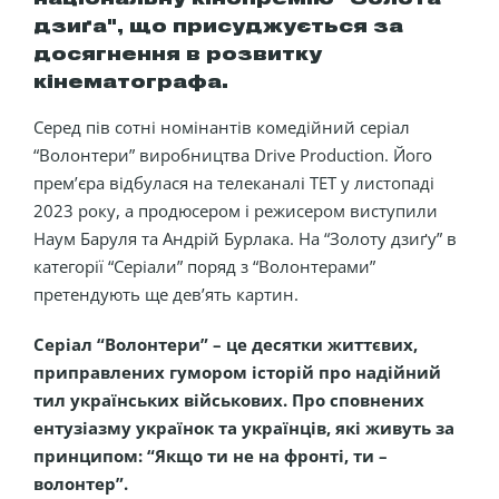
дзиґа", що присуджується за
досягнення в розвитку
кінематографа.
Серед пів сотні номінантів комедійний серіал
“Волонтери” виробництва Drive Production. Його
прем’єра відбулася на телеканалі ТЕТ у листопаді
2023 року, а продюсером і режисером виступили
Наум Баруля та Андрій Бурлака. На “Золоту дзиґу” в
категорії “Серіали” поряд з “Волонтерами”
претендують ще дев’ять картин.
Серіал “Волонтери” – це десятки життєвих,
приправлених гумором історій про надійний
тил українських військових. Про сповнених
ентузіазму українок та українців, які живуть за
принципом: “Якщо ти не на фронті, ти –
волонтер”.