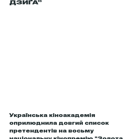
ДЗИҐА”
Українська кіноакадемія
оприлюднила довгий список
претендентів на восьму
національну кінопремію "Золота