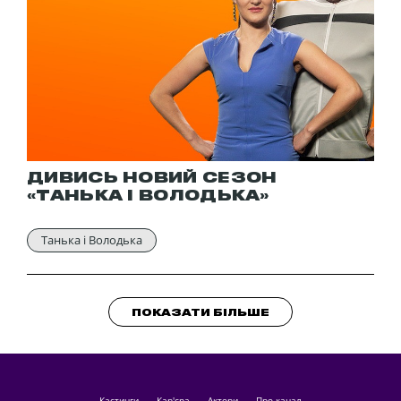
ДИВИСЬ НОВИЙ СЕЗОН
«ТАНЬКА І ВОЛОДЬКА»
Танька і Володька
ПОКАЗАТИ БІЛЬШЕ
кастинги
Кар'єра
актори
Про канал