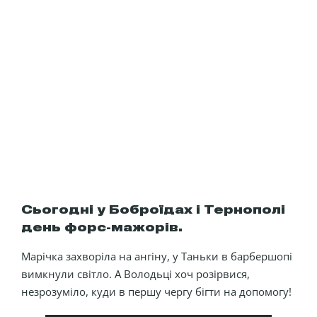
Сьогодні у Боброїдах і Тернополі
день форс-мажорів.
Марічка захворіла на ангіну, у Таньки в барбершопі
вимкнули світло. А Володьці хоч розірвися,
незрозуміло, куди в першу чергу бігти на допомогу!