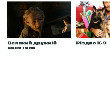
Великий дружній
Різдво К-9
велетень