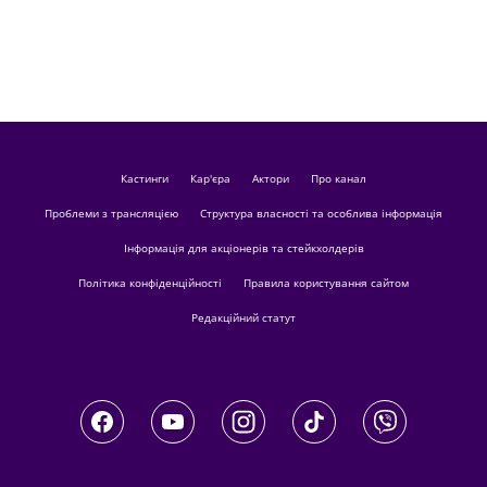
кастинги
Кар'єра
актори
Про канал
Проблеми з трансляцією
Структура власності та особлива інформація
Інформація для акціонерів та стейкхолдерів
Політика конфіденційності
Правила користування сайтом
Редакційний статут