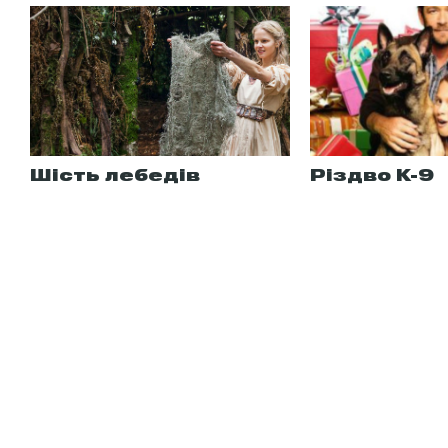
Шість лебедів
Різдво К-9