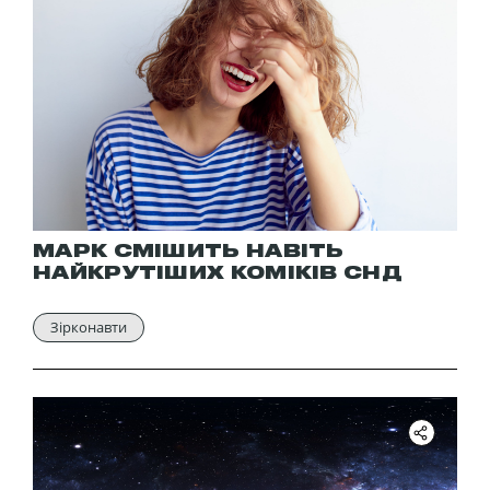
МАРК СМІШИТЬ НАВІТЬ
НАЙКРУТІШИХ КОМІКІВ СНД
Зірконавти