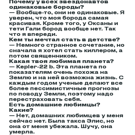
Почему у всех звездонавтов
одинаковые бороды?
— Вообще-то, они не одинаковые. Я
уверен, что моя борода самая
красивая. Кроме того, у Оксаны и
тети Гали бород вообще нет. Так
что я впереди.
Кем ты мечтал стать в детстве?
— Немного странное сочетание, но
сначала я хотел стать киллером, а
потом священником.
Какая твоя любимая планета?
— Kepler-22 b. Эта планета по
показателям очень похожа на
Землю и на ней возможна жизнь. С
каждым годом ученые делают все
более пессимистичные прогнозы
по поводу Земли, поэтому надо
перестраховать себя.
Есть домашние любимцы?
Какие?
— Нет, домашних любимцев у меня
сейчас нет. Была такса Элис, но
она от меня убежала. Шучу, она
умерла.