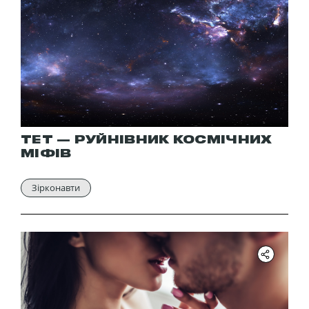
ТЕТ — РУЙНІВНИК КОСМІЧНИХ
МІФІВ
Зірконавти