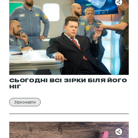
СЬОГОДНІ ВСІ ЗІРКИ БІЛЯ ЙОГО
НІГ
Зірконавти