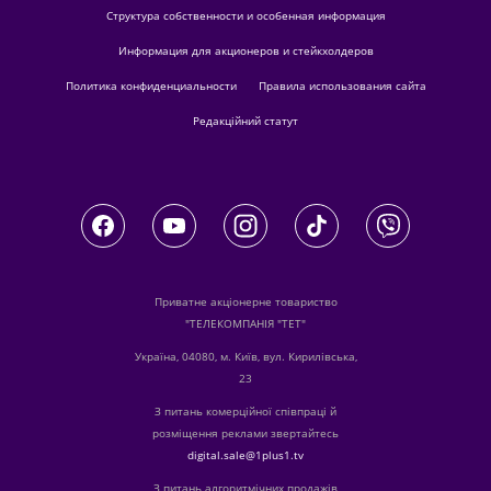
Структура собственности и особенная информация
Информация для акционеров и стейкхолдеров
Политика конфиденциальности
Правила использования сайта
Редакційний статут
Приватне акціонерне товариство
"ТЕЛЕКОМПАНІЯ "ТЕТ"
Україна, 04080, м. Київ, вул. Кирилівська,
23
З питань комерційної співпраці й
розміщення реклами звертайтесь
digital.sale@1plus1.tv
З питань алгоритмічних продажів