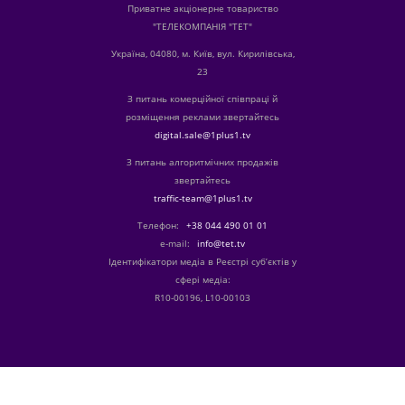
Приватне акціонерне товариство
"ТЕЛЕКОМПАНІЯ "ТЕТ"
Україна, 04080, м. Київ, вул. Кирилівська,
23
З питань комерційної співпраці й
розміщення реклами звертайтесь
digital.sale@1plus1.tv
З питань алгоритмічних продажів
звертайтесь
traffic-team@1plus1.tv
Телефон:
+38 044 490 01 01
е-mail:
info@tet.tv
Ідентифікатори медіа в Реєстрі суб’єктів у
сфері медіа:
R10-00196, L10-00103